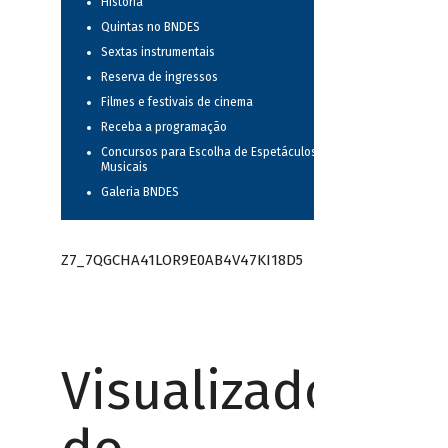
História
Quintas no BNDES
Sextas instrumentais
Reserva de ingressos
Filmes e festivais de cinema
Receba a programação
Concursos para Escolha de Espetáculos
Musicais
Galeria BNDES
Z7_7QGCHA41LOR9E0AB4V47KI18D5
Visualizador