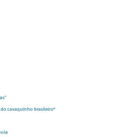
as”
 do cavaquinho brasileiro"
enle