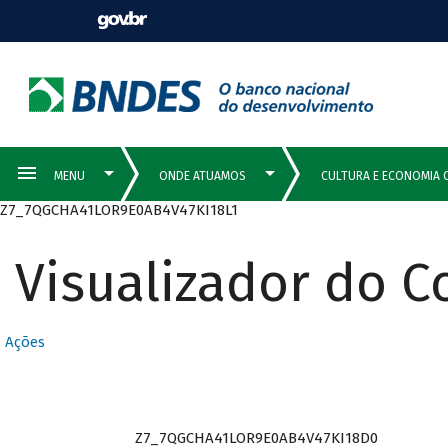
Z7_7QGCHA41LOR9E0AB4V47KI18L1
Visualizador do 
Ações
Z7_7QGCHA41LOR9E0AB4V47KI18D0