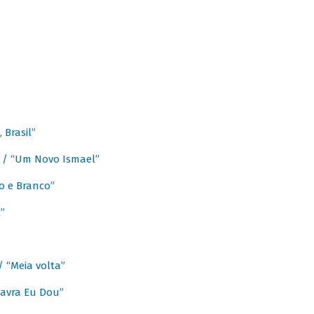
Brasil”
e / “Um Novo Ismael”
o e Branco”
”
/ “Meia volta”
avra Eu Dou”