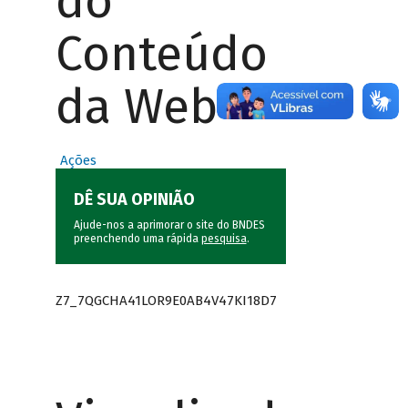
do
Conteúdo
da Web
Ações
DÊ SUA OPINIÃO
Ajude-nos a aprimorar o site do BNDES
preenchendo uma rápida
pesquisa
.
Z7_7QGCHA41LOR9E0AB4V47KI18D7