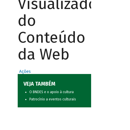
Visualizador
do
Conteúdo
da Web
Ações
VEJA TAMBÉM
O BNDES e o apoio à cultura
Patrocínio a eventos culturais