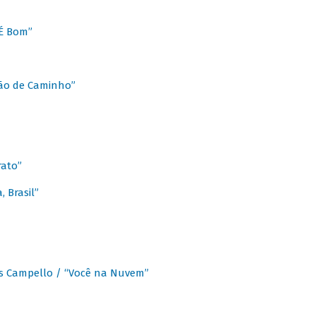
É Bom”
Chão de Caminho”
rato”
 Brasil”
os Campello / “Você na Nuvem”