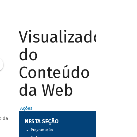
Visualizador
do
Conteúdo
da Web
Ações
o da
NESTA SEÇÃO
Programação