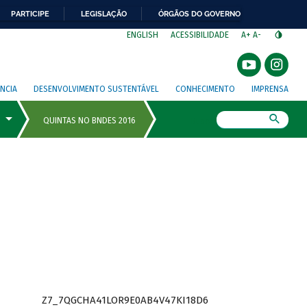
PARTICIPE
LEGISLAÇÃO
ÓRGÃOS DO GOVERNO
⁣
ENGLISH
ACESSIBILIDADE
A+
A-
NCIA
DESENVOLVIMENTO SUSTENTÁVEL
CONHECIMENTO
IMPRENSA
Busca
Z7_7QGCHA41LOR9E0AB4V47KI18D6