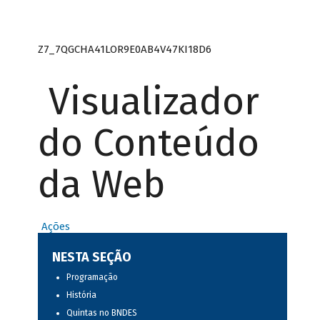
Z7_7QGCHA41LOR9E0AB4V47KI18D6
Visualizador
do Conteúdo
da Web
Ações
NESTA SEÇÃO
Programação
História
Quintas no BNDES