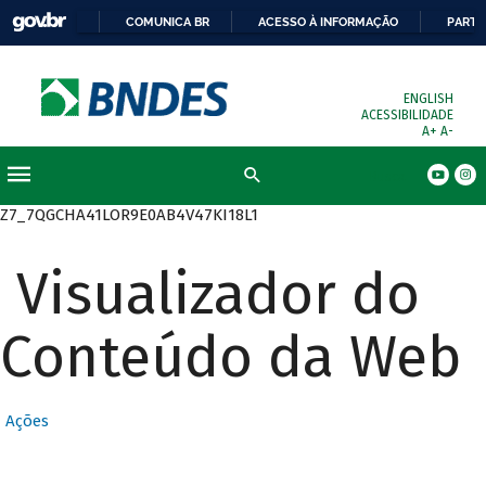
COMUNICA BR
ACESSO À INFORMAÇÃO
PARTI
ENGLISH
ACESSIBILIDADE
A+
A-
Busca
Z7_7QGCHA41LOR9E0AB4V47KI18L1
Visualizador do
Conteúdo da Web
Ações