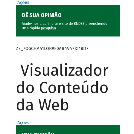
Ações
DÊ SUA OPINIÃO
Ajude-nos a aprimorar o site do BNDES preenchendo
uma rápida
pesquisa
.
Z7_7QGCHA41LOR9E0AB4V47KI18D7
Visualizador
do Conteúdo
da Web
Ações