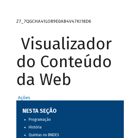
Z7_7QGCHA41LOR9E0AB4V47KI18D6
Visualizador
do Conteúdo
da Web
Ações
NESTA SEÇÃO
Programação
História
Quintas no BNDES