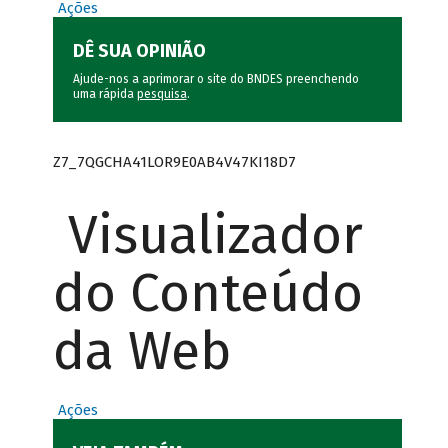
Ações
DÊ SUA OPINIÃO
Ajude-nos a aprimorar o site do BNDES preenchendo
uma rápida
pesquisa
.
Z7_7QGCHA41LOR9E0AB4V47KI18D7
Visualizador
do Conteúdo
da Web
Ações