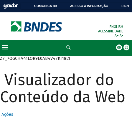
COMUNICA BR
ACESSO À INFORMAÇÃO
PARTI
ENGLISH
ACESSIBILIDADE
A+
A-
Busca
Z7_7QGCHA41LOR9E0AB4V47KI18L1
Visualizador do
Conteúdo da Web
Ações