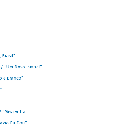
Brasil”
e / “Um Novo Ismael”
o e Branco”
”
/ “Meia volta”
avra Eu Dou”