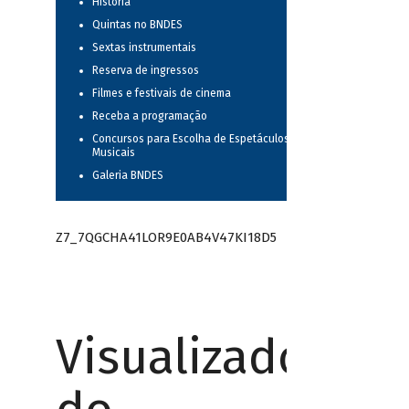
História
Quintas no BNDES
Sextas instrumentais
Reserva de ingressos
Filmes e festivais de cinema
Receba a programação
Concursos para Escolha de Espetáculos
Musicais
Galeria BNDES
Z7_7QGCHA41LOR9E0AB4V47KI18D5
Visualizador