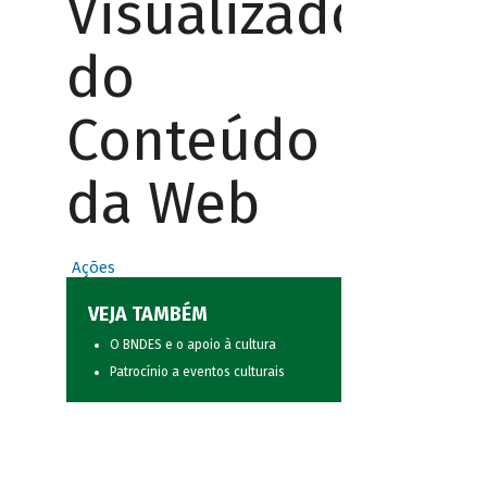
Visualizador
do
Conteúdo
da Web
Ações
VEJA TAMBÉM
O BNDES e o apoio à cultura
Patrocínio a eventos culturais