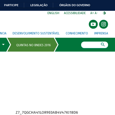
PARTICIPE
LEGISLAÇÃO
ÓRGÃOS DO GOVERNO
⁣
ENGLISH
ACESSIBILIDADE
A+
A-
NCIA
DESENVOLVIMENTO SUSTENTÁVEL
CONHECIMENTO
IMPRENSA
Busca
Z7_7QGCHA41LOR9E0AB4V47KI18D6