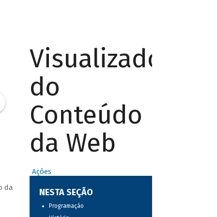
Visualizador
do
Conteúdo
da Web
Ações
o da
NESTA SEÇÃO
Programação