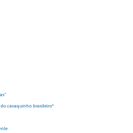
as”
 do cavaquinho brasileiro"
enle