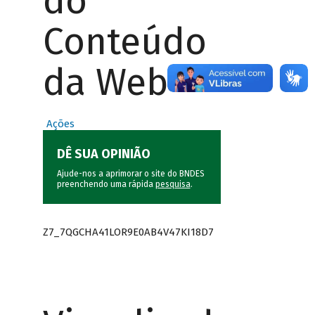
do
Conteúdo
da Web
Ações
DÊ SUA OPINIÃO
Ajude-nos a aprimorar o site do BNDES
preenchendo uma rápida
pesquisa
.
Z7_7QGCHA41LOR9E0AB4V47KI18D7