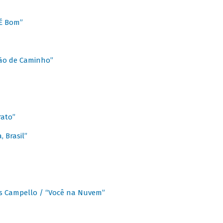
É Bom”
Chão de Caminho”
rato”
 Brasil”
os Campello / “Você na Nuvem”