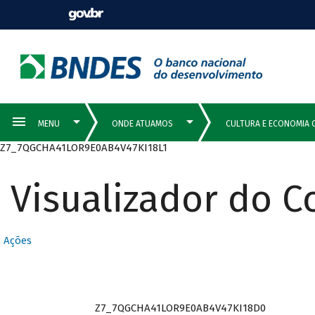
Z7_7QGCHA41LOR9E0AB4V47KI18L1
Visualizador do 
Ações
Z7_7QGCHA41LOR9E0AB4V47KI18D0