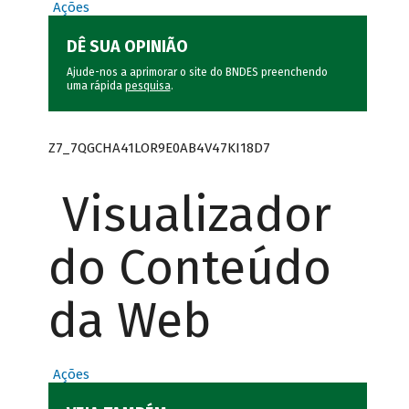
Ações
DÊ SUA OPINIÃO
Ajude-nos a aprimorar o site do BNDES preenchendo
uma rápida
pesquisa
.
Z7_7QGCHA41LOR9E0AB4V47KI18D7
Visualizador
do Conteúdo
da Web
Ações