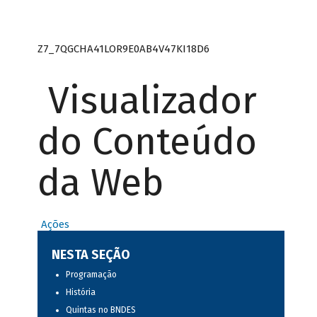
Z7_7QGCHA41LOR9E0AB4V47KI18D6
Visualizador
do Conteúdo
da Web
Ações
NESTA SEÇÃO
Programação
História
Quintas no BNDES