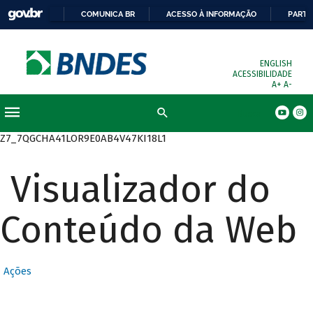
COMUNICA BR
ACESSO À INFORMAÇÃO
PARTI
ENGLISH
ACESSIBILIDADE
A+
A-
Busca
Z7_7QGCHA41LOR9E0AB4V47KI18L1
Visualizador do
Conteúdo da Web
Ações