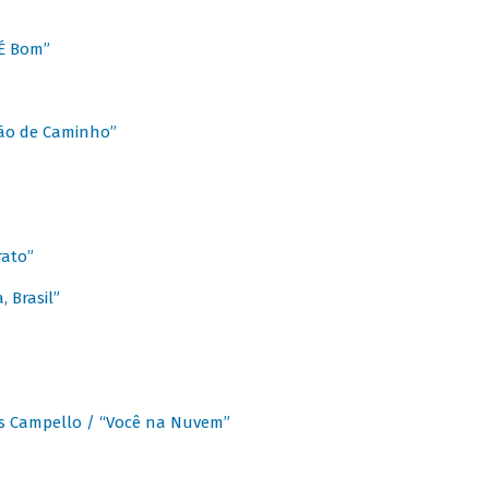
É Bom”
Chão de Caminho”
rato”
 Brasil”
os Campello / “Você na Nuvem”