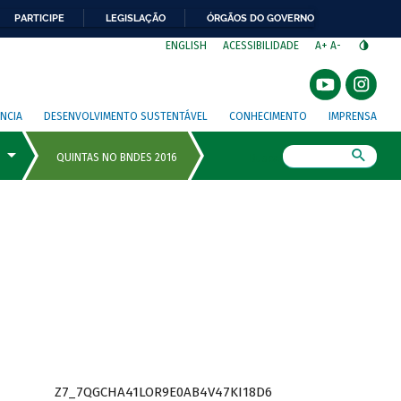
PARTICIPE
LEGISLAÇÃO
ÓRGÃOS DO GOVERNO
⁣
ENGLISH
ACESSIBILIDADE
A+
A-
NCIA
DESENVOLVIMENTO SUSTENTÁVEL
CONHECIMENTO
IMPRENSA
Busca
Z7_7QGCHA41LOR9E0AB4V47KI18D6