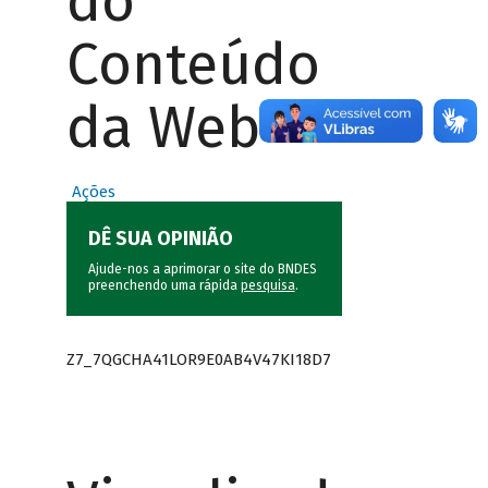
do
Conteúdo
da Web
Ações
DÊ SUA OPINIÃO
Ajude-nos a aprimorar o site do BNDES
preenchendo uma rápida
pesquisa
.
Z7_7QGCHA41LOR9E0AB4V47KI18D7