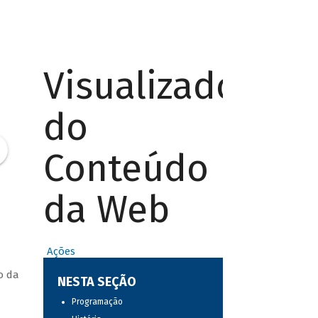
Visualizador
do
Conteúdo
da Web
Ações
o da
NESTA SEÇÃO
Programação