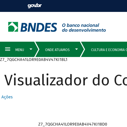
Z7_7QGCHA41LOR9E0AB4V47KI18L1
Visualizador do 
Ações
Z7_7QGCHA41LOR9E0AB4V47KI18D0