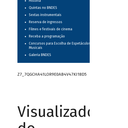
História
Quintas no BNDES
Sextas instrumentais
Reserva de ingressos
Filmes e festivais de cinema
Receba a programação
Concursos para Escolha de Espetáculos
Musicais
Galeria BNDES
Z7_7QGCHA41LOR9E0AB4V47KI18D5
Visualizador