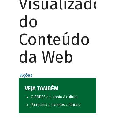
Visualizador
do
Conteúdo
da Web
Ações
VEJA TAMBÉM
O BNDES e o apoio à cultura
Patrocínio a eventos culturais