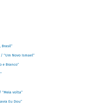
Brasil”
e / “Um Novo Ismael”
o e Branco”
”
/ “Meia volta”
avra Eu Dou”