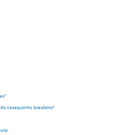
as”
 do cavaquinho brasileiro"
enle