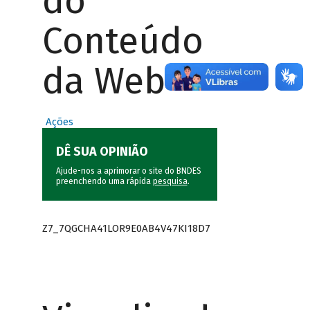
do
Conteúdo
da Web
Ações
DÊ SUA OPINIÃO
Ajude-nos a aprimorar o site do BNDES
preenchendo uma rápida
pesquisa
.
Z7_7QGCHA41LOR9E0AB4V47KI18D7