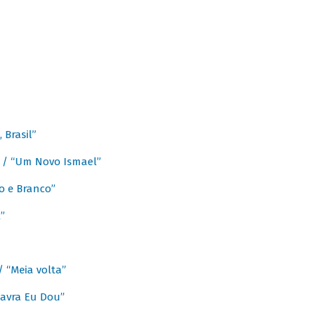
Brasil”
e / “Um Novo Ismael”
o e Branco”
”
/ “Meia volta”
avra Eu Dou”