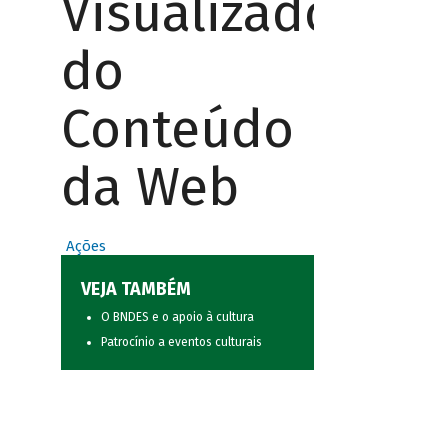
Visualizador
do
Conteúdo
da Web
Ações
VEJA TAMBÉM
O BNDES e o apoio à cultura
Patrocínio a eventos culturais