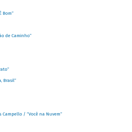
É Bom”
Chão de Caminho”
rato”
 Brasil”
os Campello / “Você na Nuvem”