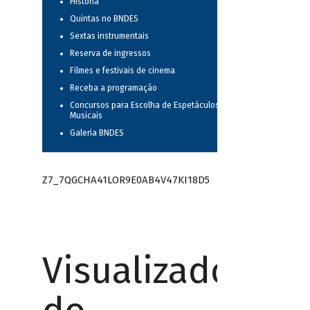
História
Quintas no BNDES
Sextas instrumentais
Reserva de ingressos
Filmes e festivais de cinema
Receba a programação
Concursos para Escolha de Espetáculos
Musicais
Galeria BNDES
Z7_7QGCHA41LOR9E0AB4V47KI18D5
Visualizador