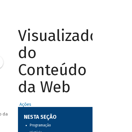
Visualizador
do
Conteúdo
da Web
Ações
o da
NESTA SEÇÃO
Programação