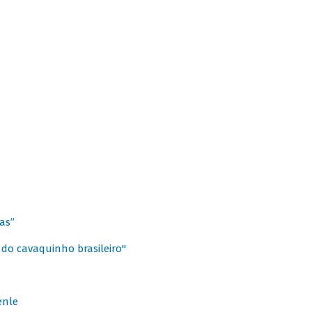
as”
 do cavaquinho brasileiro"
enle