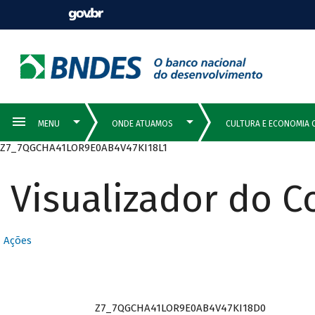
Z7_7QGCHA41LOR9E0AB4V47KI18L1
Visualizador do 
Ações
Z7_7QGCHA41LOR9E0AB4V47KI18D0