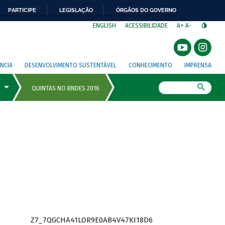
PARTICIPE
LEGISLAÇÃO
ÓRGÃOS DO GOVERNO
⁣
ENGLISH
ACESSIBILIDADE
A+
A-
NCIA
DESENVOLVIMENTO SUSTENTÁVEL
CONHECIMENTO
IMPRENSA
Busca
Z7_7QGCHA41LOR9E0AB4V47KI18D6