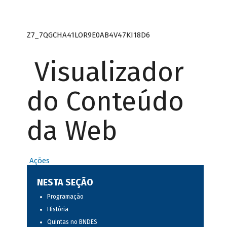
Z7_7QGCHA41LOR9E0AB4V47KI18D6
Visualizador
do Conteúdo
da Web
Ações
NESTA SEÇÃO
Programação
História
Quintas no BNDES