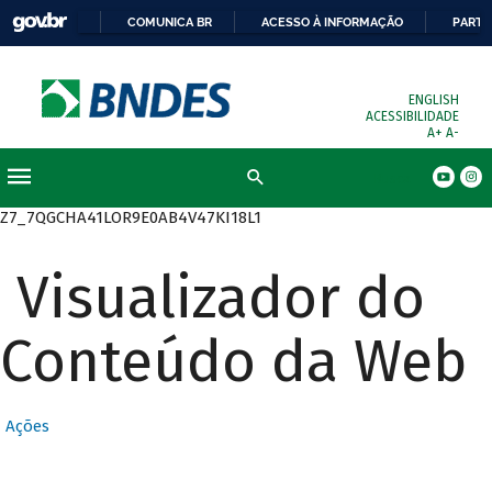
COMUNICA BR
ACESSO À INFORMAÇÃO
PARTI
ENGLISH
ACESSIBILIDADE
A+
A-
Busca
Z7_7QGCHA41LOR9E0AB4V47KI18L1
Visualizador do
Conteúdo da Web
Ações