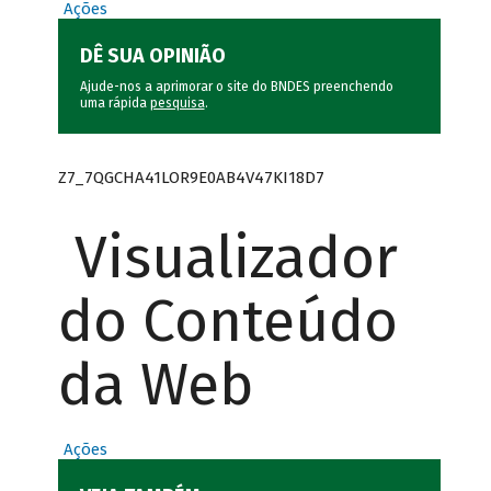
Ações
DÊ SUA OPINIÃO
Ajude-nos a aprimorar o site do BNDES preenchendo
uma rápida
pesquisa
.
Z7_7QGCHA41LOR9E0AB4V47KI18D7
Visualizador
do Conteúdo
da Web
Ações