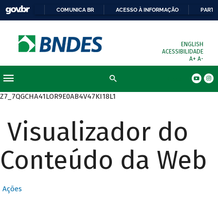
COMUNICA BR
ACESSO À INFORMAÇÃO
PARTI
ENGLISH
ACESSIBILIDADE
A+
A-
Busca
Z7_7QGCHA41LOR9E0AB4V47KI18L1
Visualizador do
Conteúdo da Web
Ações