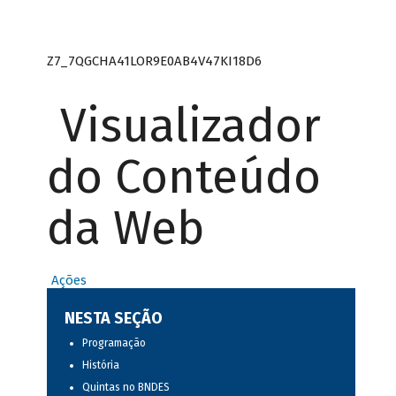
Z7_7QGCHA41LOR9E0AB4V47KI18D6
Visualizador
do Conteúdo
da Web
Ações
NESTA SEÇÃO
Programação
História
Quintas no BNDES