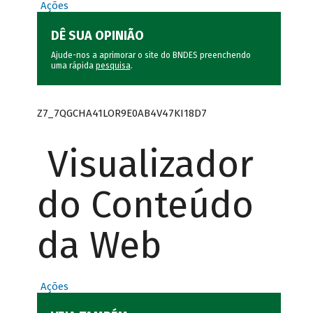
Ações
DÊ SUA OPINIÃO
Ajude-nos a aprimorar o site do BNDES preenchendo
uma rápida
pesquisa
.
Z7_7QGCHA41LOR9E0AB4V47KI18D7
Visualizador
do Conteúdo
da Web
Ações