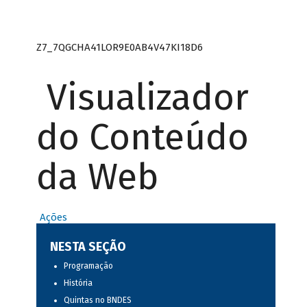
Z7_7QGCHA41LOR9E0AB4V47KI18D6
Visualizador
do Conteúdo
da Web
Ações
NESTA SEÇÃO
Programação
História
Quintas no BNDES