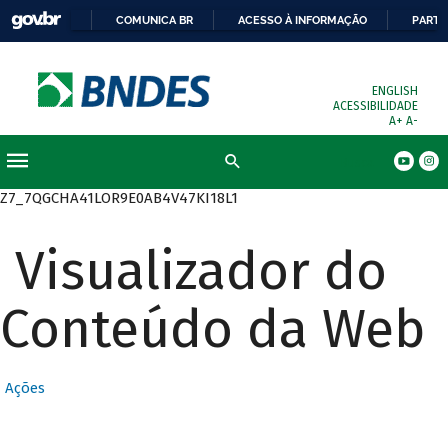
COMUNICA BR
ACESSO À INFORMAÇÃO
PARTI
ENGLISH
ACESSIBILIDADE
A+
A-
Busca
Z7_7QGCHA41LOR9E0AB4V47KI18L1
Visualizador do
Conteúdo da Web
Ações