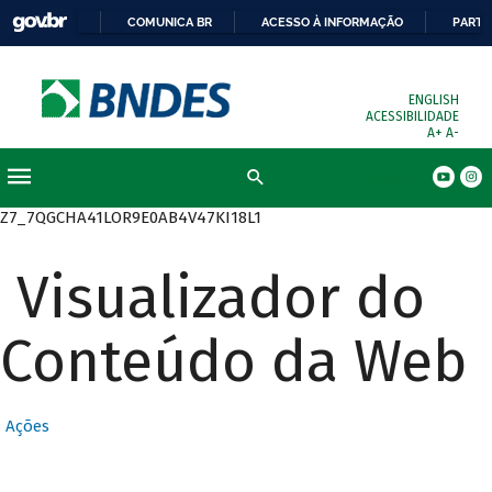
COMUNICA BR
ACESSO À INFORMAÇÃO
PARTI
ENGLISH
ACESSIBILIDADE
A+
A-
Busca
Z7_7QGCHA41LOR9E0AB4V47KI18L1
Visualizador do
Conteúdo da Web
Ações