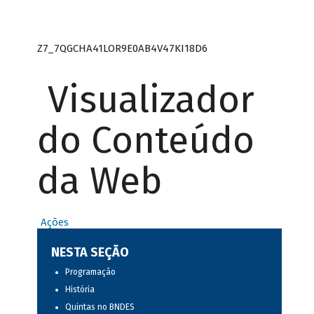
Z7_7QGCHA41LOR9E0AB4V47KI18D6
Visualizador
do Conteúdo
da Web
Ações
NESTA SEÇÃO
Programação
História
Quintas no BNDES