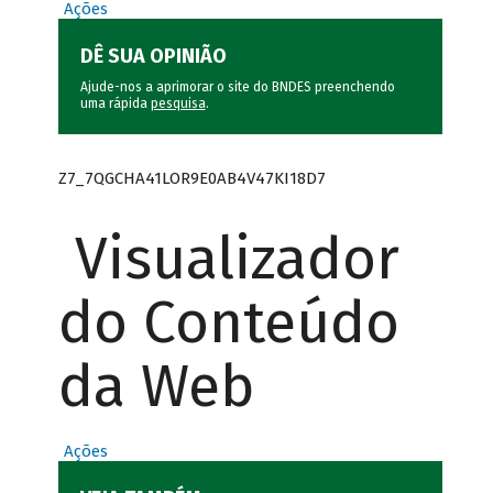
Ações
DÊ SUA OPINIÃO
Ajude-nos a aprimorar o site do BNDES preenchendo
uma rápida
pesquisa
.
Z7_7QGCHA41LOR9E0AB4V47KI18D7
Visualizador
do Conteúdo
da Web
Ações