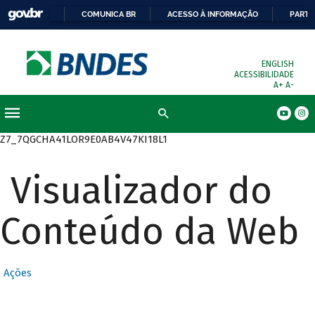
COMUNICA BR
ACESSO À INFORMAÇÃO
PARTI
ENGLISH
ACESSIBILIDADE
A+
A-
Busca
Z7_7QGCHA41LOR9E0AB4V47KI18L1
Visualizador do
Conteúdo da Web
Ações