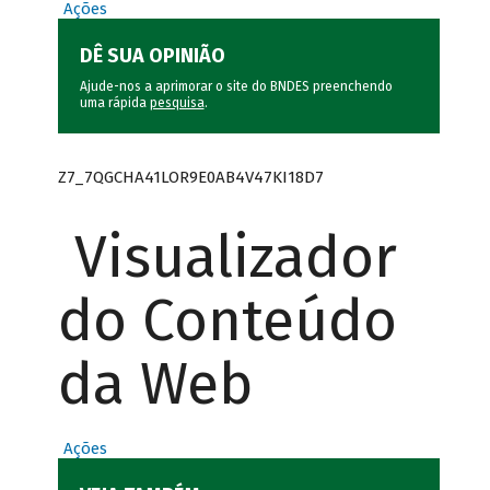
Ações
DÊ SUA OPINIÃO
Ajude-nos a aprimorar o site do BNDES preenchendo
uma rápida
pesquisa
.
Z7_7QGCHA41LOR9E0AB4V47KI18D7
Visualizador
do Conteúdo
da Web
Ações