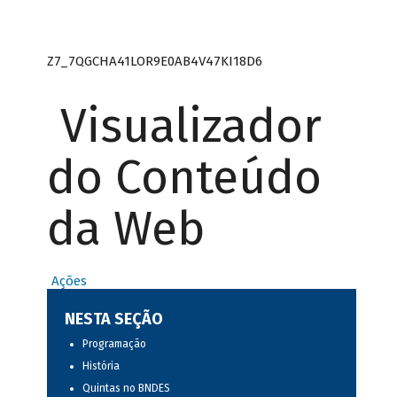
Z7_7QGCHA41LOR9E0AB4V47KI18D6
Visualizador
do Conteúdo
da Web
Ações
NESTA SEÇÃO
Programação
História
Quintas no BNDES