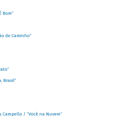
É Bom”
Chão de Caminho”
rato”
 Brasil”
os Campello / “Você na Nuvem”