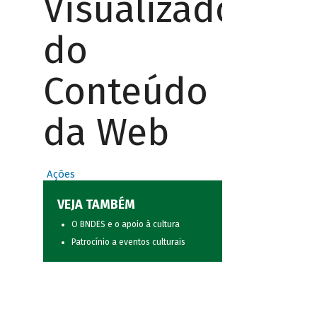
Visualizador
do
Conteúdo
da Web
Ações
VEJA TAMBÉM
O BNDES e o apoio à cultura
Patrocínio a eventos culturais