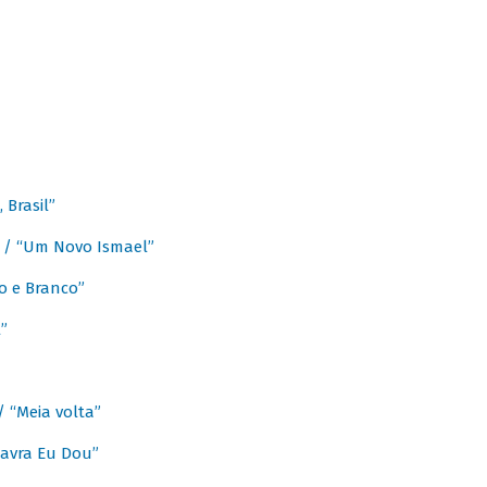
Brasil”
e / “Um Novo Ismael”
o e Branco”
”
/ “Meia volta”
avra Eu Dou”