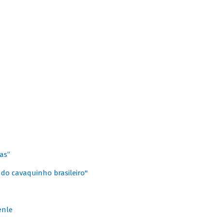
as”
 do cavaquinho brasileiro"
enle