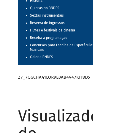
História
Quintas no BNDES
Sextas instrumentais
Reserva de ingressos
Filmes e festivais de cinema
Receba a programação
Concursos para Escolha de Espetáculos
Musicais
Galeria BNDES
Z7_7QGCHA41LOR9E0AB4V47KI18D5
Visualizador