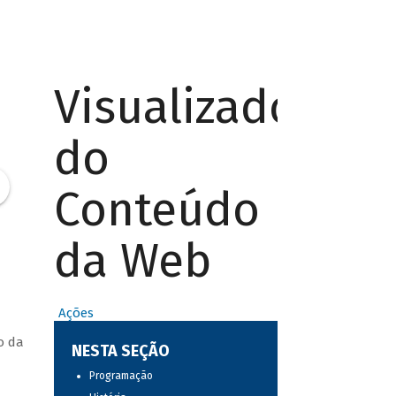
Visualizador
do
Conteúdo
da Web
Ações
o da
NESTA SEÇÃO
Programação