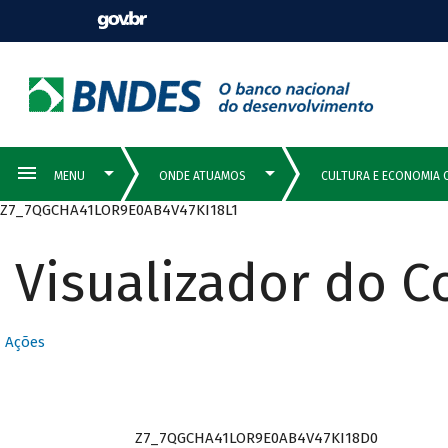
Z7_7QGCHA41LOR9E0AB4V47KI18L1
Visualizador do 
Ações
Z7_7QGCHA41LOR9E0AB4V47KI18D0