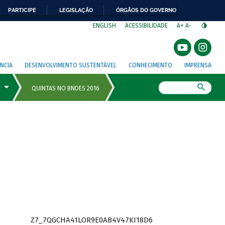
PARTICIPE
LEGISLAÇÃO
ÓRGÃOS DO GOVERNO
⁣
ENGLISH
ACESSIBILIDADE
A+
A-
NCIA
DESENVOLVIMENTO SUSTENTÁVEL
CONHECIMENTO
IMPRENSA
Busca
Z7_7QGCHA41LOR9E0AB4V47KI18D6