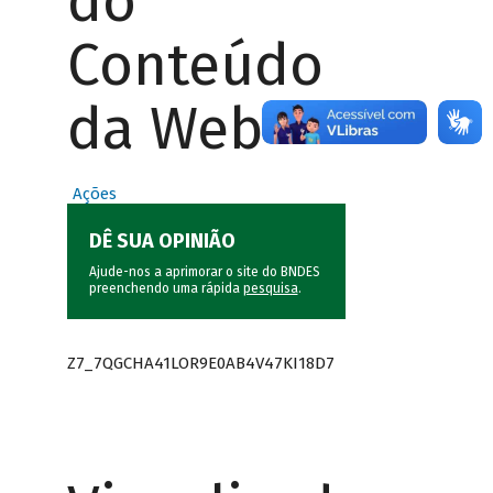
do
Conteúdo
da Web
Ações
DÊ SUA OPINIÃO
Ajude-nos a aprimorar o site do BNDES
preenchendo uma rápida
pesquisa
.
Z7_7QGCHA41LOR9E0AB4V47KI18D7