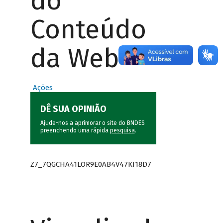
do
Conteúdo
da Web
Ações
DÊ SUA OPINIÃO
Ajude-nos a aprimorar o site do BNDES
preenchendo uma rápida
pesquisa
.
Z7_7QGCHA41LOR9E0AB4V47KI18D7