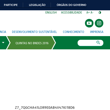
PARTICIPE
LEGISLAÇÃO
ÓRGÃOS DO GOVERNO
⁣
ENGLISH
ACESSIBILIDADE
A+
A-
NCIA
DESENVOLVIMENTO SUSTENTÁVEL
CONHECIMENTO
IMPRENSA
Busca
Z7_7QGCHA41LOR9E0AB4V47KI18D6