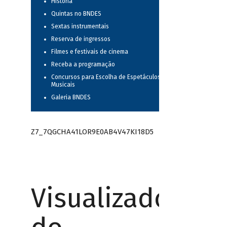
História
Quintas no BNDES
Sextas instrumentais
Reserva de ingressos
Filmes e festivais de cinema
Receba a programação
Concursos para Escolha de Espetáculos
Musicais
Galeria BNDES
Z7_7QGCHA41LOR9E0AB4V47KI18D5
Visualizador