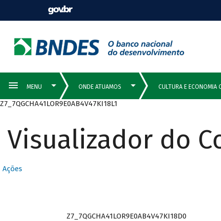
Z7_7QGCHA41LOR9E0AB4V47KI18L1
Visualizador do 
Ações
Z7_7QGCHA41LOR9E0AB4V47KI18D0