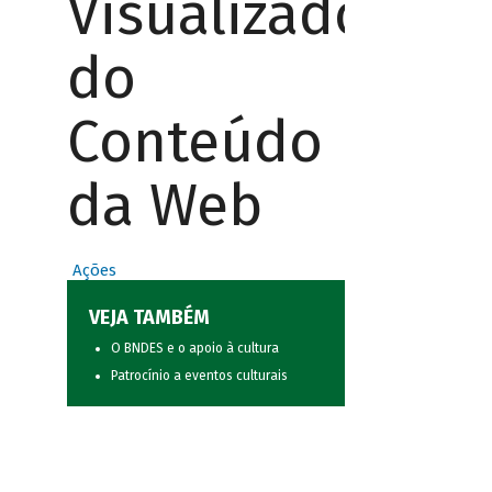
Visualizador
do
Conteúdo
da Web
Ações
VEJA TAMBÉM
O BNDES e o apoio à cultura
Patrocínio a eventos culturais