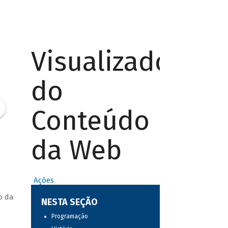
Visualizador
do
Conteúdo
da Web
Ações
o da
NESTA SEÇÃO
Programação