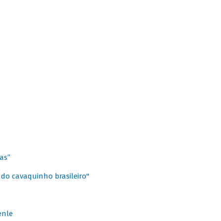
as”
 do cavaquinho brasileiro"
enle