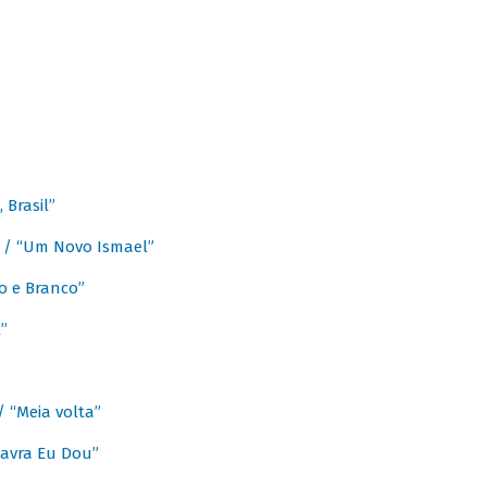
Brasil”
e / “Um Novo Ismael”
o e Branco”
”
/ “Meia volta”
avra Eu Dou”