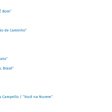
É Bom”
Chão de Caminho”
rato”
 Brasil”
os Campello / “Você na Nuvem”