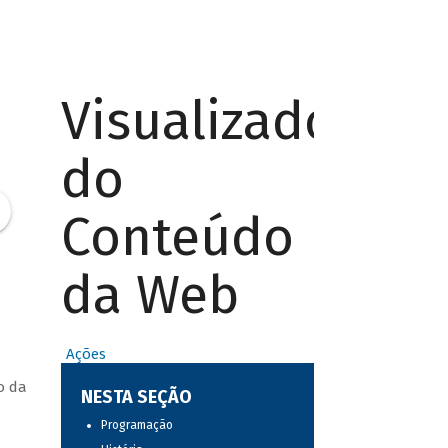
Visualizador
do
Conteúdo
da Web
Ações
o da
NESTA SEÇÃO
Programação