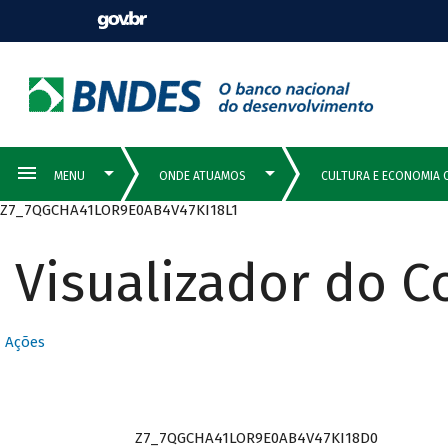
Z7_7QGCHA41LOR9E0AB4V47KI18L1
Visualizador do 
Ações
Z7_7QGCHA41LOR9E0AB4V47KI18D0