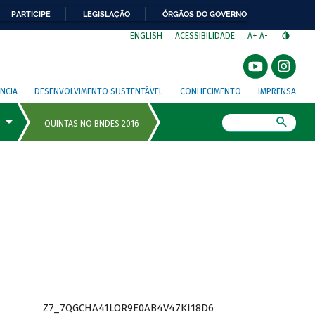
PARTICIPE
LEGISLAÇÃO
ÓRGÃOS DO GOVERNO
⁣
ENGLISH
ACESSIBILIDADE
A+
A-
NCIA
DESENVOLVIMENTO SUSTENTÁVEL
CONHECIMENTO
IMPRENSA
Busca
Z7_7QGCHA41LOR9E0AB4V47KI18D6