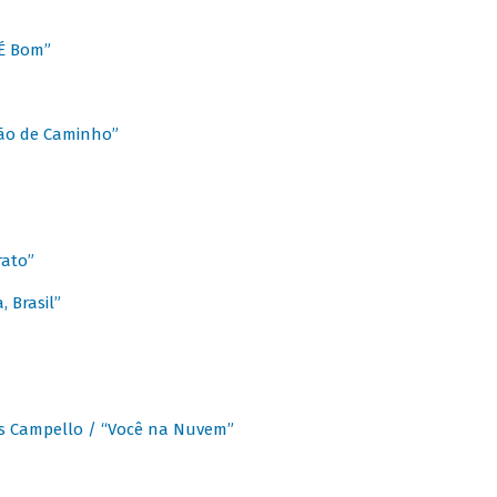
É Bom”
Chão de Caminho”
rato”
 Brasil”
os Campello / “Você na Nuvem”