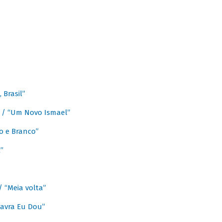
Brasil”
e / “Um Novo Ismael”
o e Branco”
”
/ “Meia volta”
avra Eu Dou”