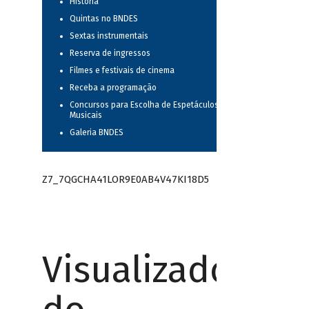
História
Quintas no BNDES
Sextas instrumentais
Reserva de ingressos
Filmes e festivais de cinema
Receba a programação
Concursos para Escolha de Espetáculos
Musicais
Galeria BNDES
Z7_7QGCHA41LOR9E0AB4V47KI18D5
Visualizador