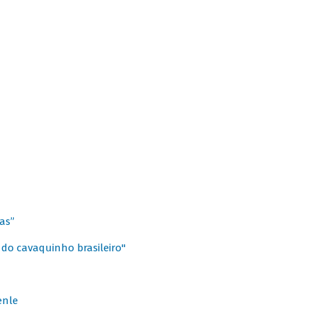
as”
 do cavaquinho brasileiro"
enle