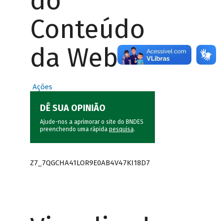
do
Conteúdo
da Web
Ações
DÊ SUA OPINIÃO
Ajude-nos a aprimorar o site do BNDES
preenchendo uma rápida
pesquisa
.
Z7_7QGCHA41LOR9E0AB4V47KI18D7