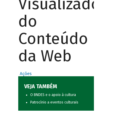
Visualizador
do
Conteúdo
da Web
Ações
VEJA TAMBÉM
O BNDES e o apoio à cultura
Patrocínio a eventos culturais