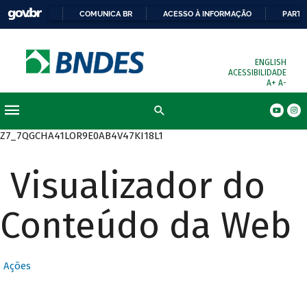
COMUNICA BR
ACESSO À INFORMAÇÃO
PARTI
ENGLISH
ACESSIBILIDADE
A+
A-
Busca
Z7_7QGCHA41LOR9E0AB4V47KI18L1
Visualizador do
Conteúdo da Web
Ações