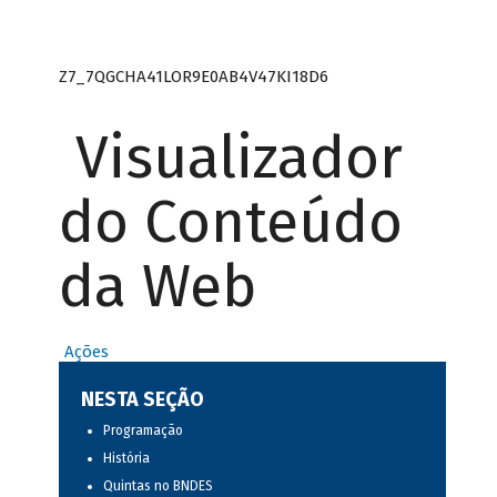
Z7_7QGCHA41LOR9E0AB4V47KI18D6
Visualizador
do Conteúdo
da Web
Ações
NESTA SEÇÃO
Programação
História
Quintas no BNDES