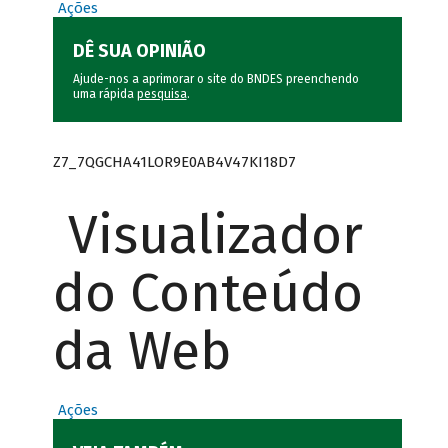
Ações
DÊ SUA OPINIÃO
Ajude-nos a aprimorar o site do BNDES preenchendo
uma rápida
pesquisa
.
Z7_7QGCHA41LOR9E0AB4V47KI18D7
Visualizador
do Conteúdo
da Web
Ações