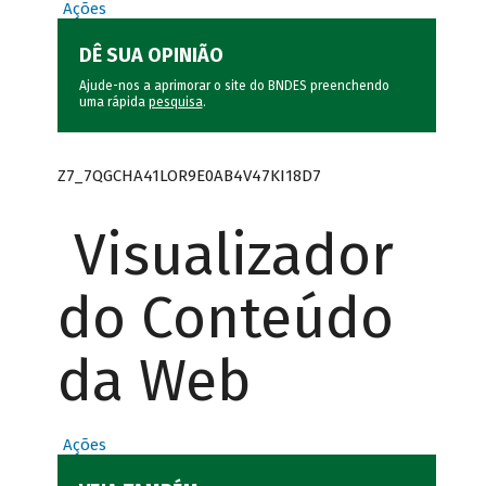
Ações
DÊ SUA OPINIÃO
Ajude-nos a aprimorar o site do BNDES preenchendo
uma rápida
pesquisa
.
Z7_7QGCHA41LOR9E0AB4V47KI18D7
Visualizador
do Conteúdo
da Web
Ações