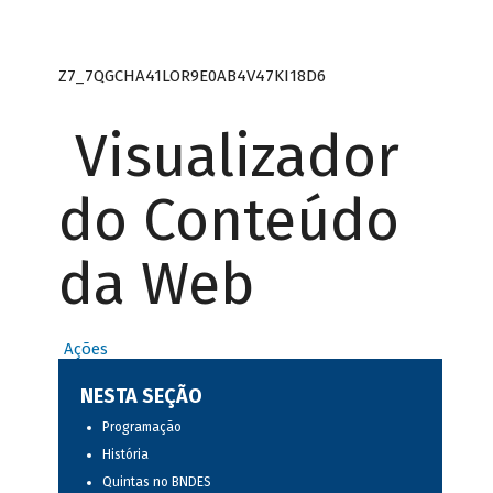
Z7_7QGCHA41LOR9E0AB4V47KI18D6
Visualizador
do Conteúdo
da Web
Ações
NESTA SEÇÃO
Programação
História
Quintas no BNDES