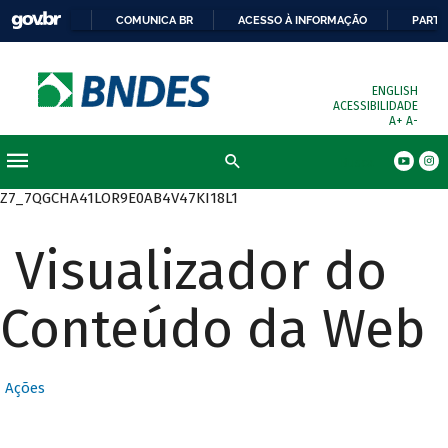
COMUNICA BR
ACESSO À INFORMAÇÃO
PARTI
ENGLISH
ACESSIBILIDADE
A+
A-
Busca
Z7_7QGCHA41LOR9E0AB4V47KI18L1
Visualizador do
Conteúdo da Web
Ações