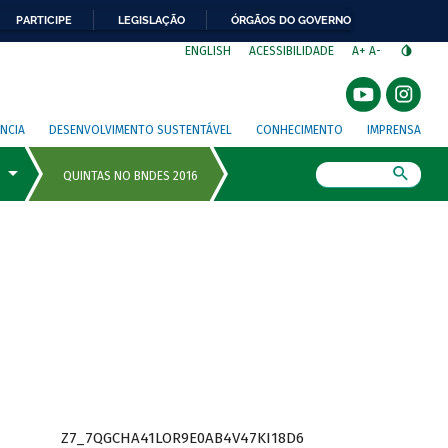
PARTICIPE
LEGISLAÇÃO
ÓRGÃOS DO GOVERNO
⁣
ENGLISH
ACESSIBILIDADE
A+
A-
NCIA
DESENVOLVIMENTO SUSTENTÁVEL
CONHECIMENTO
IMPRENSA
Busca
Z7_7QGCHA41LOR9E0AB4V47KI18D6