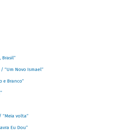
Brasil”
e / “Um Novo Ismael”
o e Branco”
”
/ “Meia volta”
avra Eu Dou”