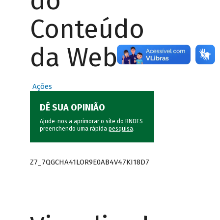
do
Conteúdo
da Web
Ações
DÊ SUA OPINIÃO
Ajude-nos a aprimorar o site do BNDES
preenchendo uma rápida
pesquisa
.
Z7_7QGCHA41LOR9E0AB4V47KI18D7