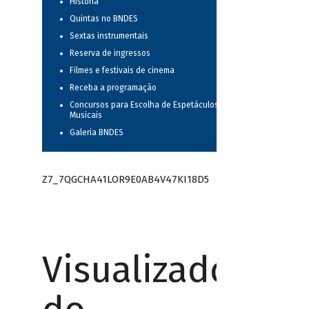
História
Quintas no BNDES
Sextas instrumentais
Reserva de ingressos
Filmes e festivais de cinema
Receba a programação
Concursos para Escolha de Espetáculos
Musicais
Galeria BNDES
Z7_7QGCHA41LOR9E0AB4V47KI18D5
Visualizador