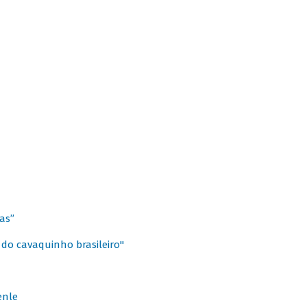
as”
 do cavaquinho brasileiro"
enle