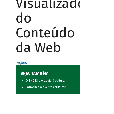
Visualizador
do
Conteúdo
da Web
Ações
VEJA TAMBÉM
O BNDES e o apoio à cultura
Patrocínio a eventos culturais