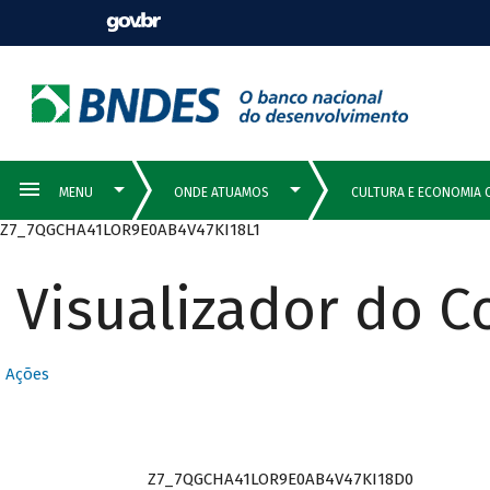
Z7_7QGCHA41LOR9E0AB4V47KI18L1
Visualizador do 
Ações
Z7_7QGCHA41LOR9E0AB4V47KI18D0