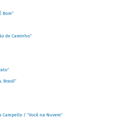
É Bom”
Chão de Caminho”
rato”
 Brasil”
os Campello / “Você na Nuvem”