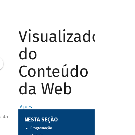
Visualizador
do
Conteúdo
da Web
Ações
o da
NESTA SEÇÃO
Programação