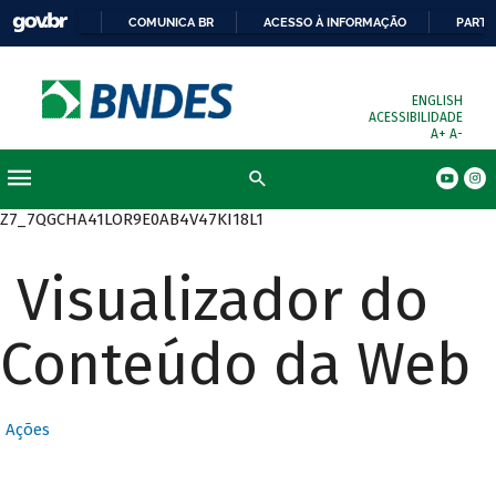
COMUNICA BR
ACESSO À INFORMAÇÃO
PARTI
ENGLISH
ACESSIBILIDADE
A+
A-
Busca
Z7_7QGCHA41LOR9E0AB4V47KI18L1
Visualizador do
Conteúdo da Web
Ações