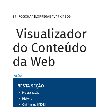
Z7_7QGCHA41LOR9E0AB4V47KI18D6
Visualizador
do Conteúdo
da Web
Ações
NESTA SEÇÃO
Programação
História
Quintas no BNDES