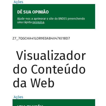
Ações
DÊ SUA OPINIÃO
Ajude-nos a aprimorar o site do BNDES preenchendo
uma rápida
pesquisa
.
Z7_7QGCHA41LOR9E0AB4V47KI18D7
Visualizador
do Conteúdo
da Web
Ações