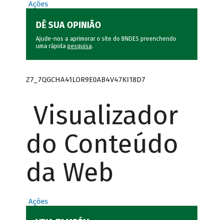
Ações
DÊ SUA OPINIÃO
Ajude-nos a aprimorar o site do BNDES preenchendo
uma rápida
pesquisa
.
Z7_7QGCHA41LOR9E0AB4V47KI18D7
Visualizador
do Conteúdo
da Web
Ações