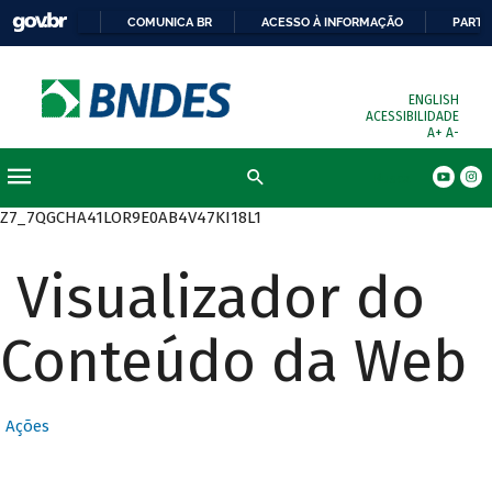
COMUNICA BR
ACESSO À INFORMAÇÃO
PARTI
ENGLISH
ACESSIBILIDADE
A+
A-
Busca
Z7_7QGCHA41LOR9E0AB4V47KI18L1
Visualizador do
Conteúdo da Web
Ações