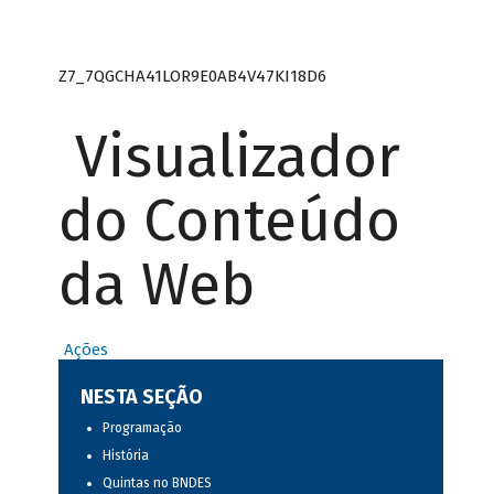
Z7_7QGCHA41LOR9E0AB4V47KI18D6
Visualizador
do Conteúdo
da Web
Ações
NESTA SEÇÃO
Programação
História
Quintas no BNDES