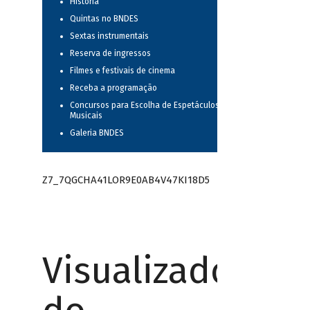
História
Quintas no BNDES
Sextas instrumentais
Reserva de ingressos
Filmes e festivais de cinema
Receba a programação
Concursos para Escolha de Espetáculos
Musicais
Galeria BNDES
Z7_7QGCHA41LOR9E0AB4V47KI18D5
Visualizador