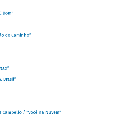
É Bom”
Chão de Caminho”
rato”
 Brasil”
os Campello / “Você na Nuvem”