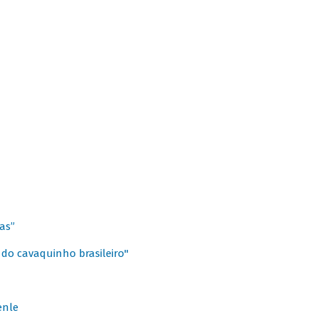
as”
 do cavaquinho brasileiro"
enle