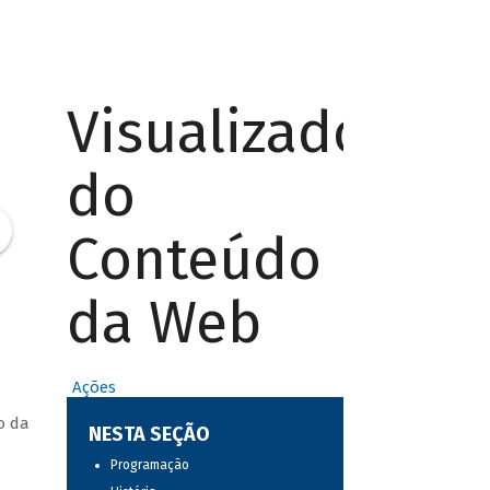
Visualizador
do
Conteúdo
da Web
Ações
o da
NESTA SEÇÃO
Programação