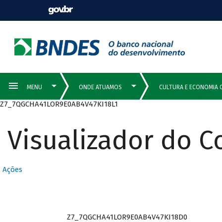
Z7_7QGCHA41LOR9E0AB4V47KI18L1
Visualizador do 
Ações
Z7_7QGCHA41LOR9E0AB4V47KI18D0