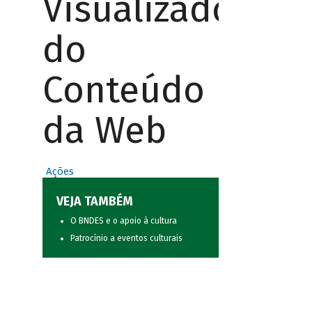
Visualizador
do
Conteúdo
da Web
Ações
VEJA TAMBÉM
O BNDES e o apoio à cultura
Patrocínio a eventos culturais