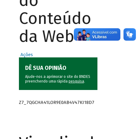
do
Conteúdo
da Web
Ações
DÊ SUA OPINIÃO
Ajude-nos a aprimorar o site do BNDES
preenchendo uma rápida
pesquisa
.
Z7_7QGCHA41LOR9E0AB4V47KI18D7