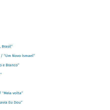
Brasil”
e / “Um Novo Ismael”
o e Branco”
”
/ “Meia volta”
avra Eu Dou”