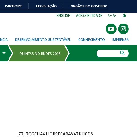
PARTICIPE
LEGISLAÇÃO
ÓRGÃOS DO GOVERNO
⁣
ENGLISH
ACESSIBILIDADE
A+
A-
NCIA
DESENVOLVIMENTO SUSTENTÁVEL
CONHECIMENTO
IMPRENSA
Busca
Z7_7QGCHA41LOR9E0AB4V47KI18D6