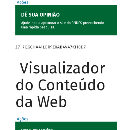
Ações
DÊ SUA OPINIÃO
Ajude-nos a aprimorar o site do BNDES preenchendo
uma rápida
pesquisa
.
Z7_7QGCHA41LOR9E0AB4V47KI18D7
Visualizador
do Conteúdo
da Web
Ações