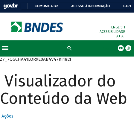
COMUNICA BR
ACESSO À INFORMAÇÃO
PARTI
ENGLISH
ACESSIBILIDADE
A+
A-
Busca
Z7_7QGCHA41LOR9E0AB4V47KI18L1
Visualizador do
Conteúdo da Web
Ações