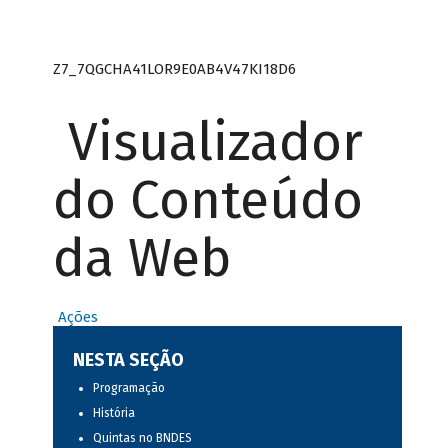
Z7_7QGCHA41LOR9E0AB4V47KI18D6
Visualizador
do Conteúdo
da Web
Ações
NESTA SEÇÃO
Programação
História
Quintas no BNDES