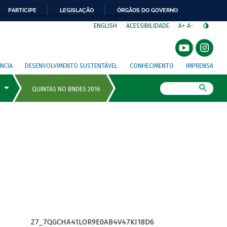
PARTICIPE
LEGISLAÇÃO
ÓRGÃOS DO GOVERNO
⁣
ENGLISH
ACESSIBILIDADE
A+
A-
NCIA
DESENVOLVIMENTO SUSTENTÁVEL
CONHECIMENTO
IMPRENSA
Busca
Z7_7QGCHA41LOR9E0AB4V47KI18D6