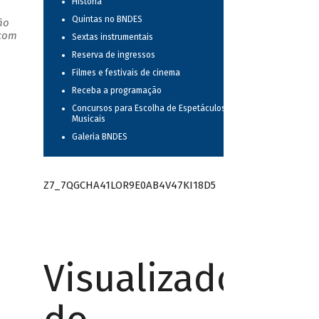
História
Quintas no BNDES
ão
 com
Sextas instrumentais
Reserva de ingressos
Filmes e festivais de cinema
Receba a programação
Concursos para Escolha de Espetáculos
Musicais
Galeria BNDES
Z7_7QGCHA41LOR9E0AB4V47KI18D5
Visualizador