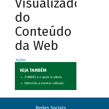
Visualizador
do
Conteúdo
da Web
Ações
VEJA TAMBÉM
O BNDES e o apoio à cultura
Patrocínio a eventos culturais
Redes Sociais