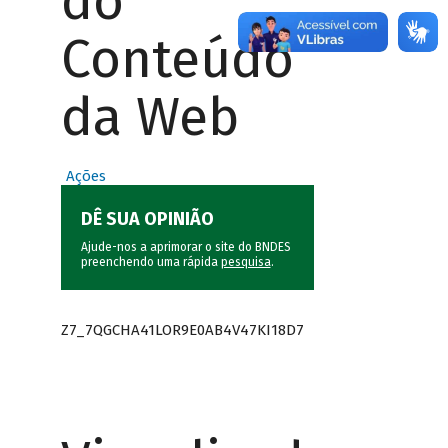
do
Conteúdo
da Web
Ações
DÊ SUA OPINIÃO
Ajude-nos a aprimorar o site do BNDES
preenchendo uma rápida
pesquisa
.
Z7_7QGCHA41LOR9E0AB4V47KI18D7