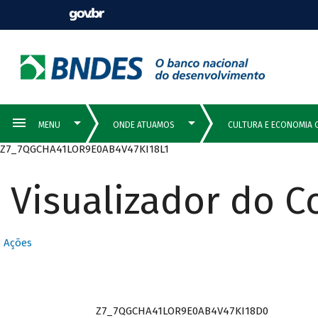
Z7_7QGCHA41LOR9E0AB4V47KI18L1
Visualizador do 
Ações
Z7_7QGCHA41LOR9E0AB4V47KI18D0