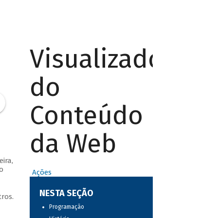
Visualizador
do
Conteúdo
da Web
ira,
o
Ações
NESTA SEÇÃO
ros.
Programação