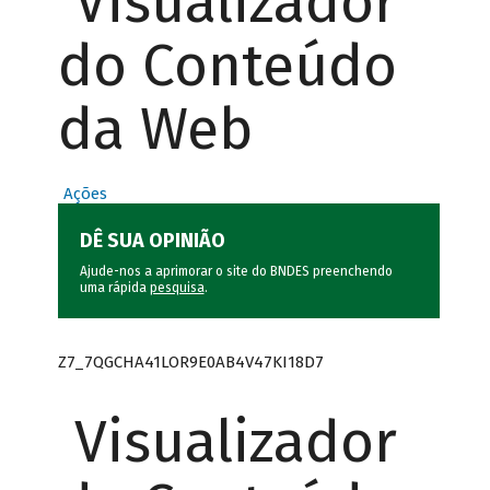
Visualizador
do Conteúdo
da Web
Ações
DÊ SUA OPINIÃO
Ajude-nos a aprimorar o site do BNDES preenchendo
uma rápida
pesquisa
.
Z7_7QGCHA41LOR9E0AB4V47KI18D7
Visualizador