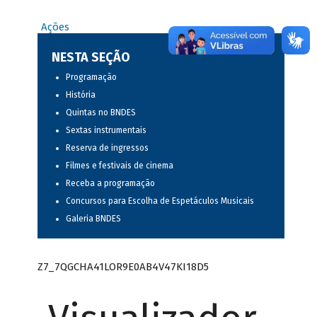
Ações
NESTA SEÇÃO
Programação
História
Quintas no BNDES
Sextas instrumentais
Reserva de ingressos
Filmes e festivais de cinema
Receba a programação
Concursos para Escolha de Espetáculos Musicais
Galeria BNDES
Z7_7QGCHA41LOR9E0AB4V47KI18D5