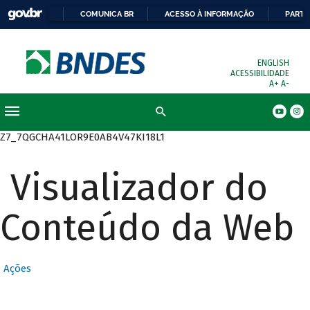
COMUNICA BR
ACESSO À INFORMAÇÃO
PARTI
ENGLISH
ACESSIBILIDADE
A+
A-
Busca
Z7_7QGCHA41LOR9E0AB4V47KI18L1
Visualizador do
Conteúdo da Web
Ações