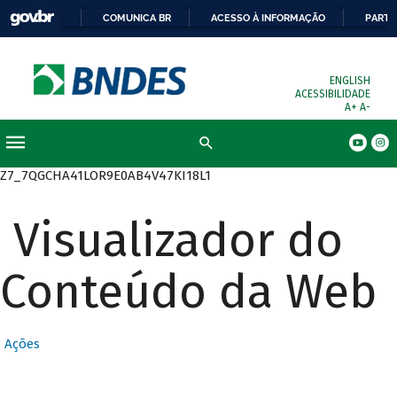
COMUNICA BR
ACESSO À INFORMAÇÃO
PARTI
ENGLISH
ACESSIBILIDADE
A+
A-
Busca
Z7_7QGCHA41LOR9E0AB4V47KI18L1
Visualizador do
Conteúdo da Web
Ações