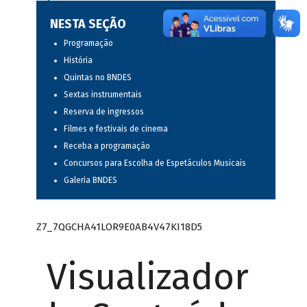
NESTA SEÇÃO
Programação
História
Quintas no BNDES
Sextas instrumentais
Reserva de ingressos
Filmes e festivais de cinema
Receba a programação
Concursos para Escolha de Espetáculos Musicais
Galeria BNDES
Z7_7QGCHA41LOR9E0AB4V47KI18D5
Visualizador