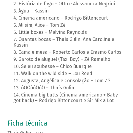
História de fogo – Otto e Alessandra Negrini
Água – Kassin
Cinema americano – Rodrigo Bittencourt
Ali sim, Alice – Tom Zé
Little boxes – Malvina Reynolds
Quantas bocas – Thaís Gulin, Ana Carolina e
Kassin
Cama e mesa – Roberto Carlos e Erasmo Carlos
Garoto de aluguel (Taxi Boy) – Zé Ramalho
Se eu soubesse – Chico Buarque
Walk on the wild side – Lou Reed
Augusta, Angélica e Consolação – Tom Zé
ôÔÔôôÔôÔ – Thaís Gulin
Cinema big butts (Cinema americano + Baby
got back) – Rodrigo Bittencourt e Sir Mix a Lot
Ficha técnica
Thaís Gulin – voz