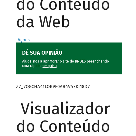
do Conteúdo
da Web
Ações
DÊ SUA OPINIÃO
Ajude-nos a aprimorar o site do BNDES preenchendo
uma rápida
pesquisa
.
Z7_7QGCHA41LOR9E0AB4V47KI18D7
Visualizador
do Conteúdo