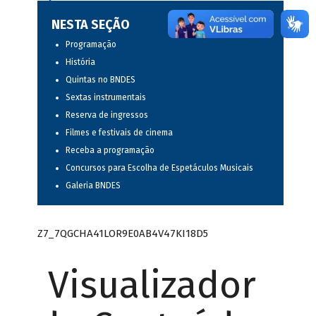
NESTA SEÇÃO
Programação
História
Quintas no BNDES
Sextas instrumentais
Reserva de ingressos
Filmes e festivais de cinema
Receba a programação
Concursos para Escolha de Espetáculos Musicais
Galeria BNDES
Z7_7QGCHA41LOR9E0AB4V47KI18D5
Visualizador