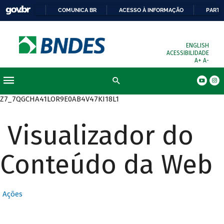
COMUNICA BR
ACESSO À INFORMAÇÃO
PARTI
ENGLISH
ACESSIBILIDADE
A+
A-
Busca
Z7_7QGCHA41LOR9E0AB4V47KI18L1
Visualizador do
Conteúdo da Web
Ações