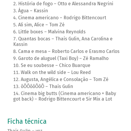
História de fogo – Otto e Alessandra Negrini
Água – Kassin
Cinema americano – Rodrigo Bittencourt
Ali sim, Alice – Tom Zé
Little boxes – Malvina Reynolds
Quantas bocas – Thaís Gulin, Ana Carolina e
Kassin
Cama e mesa – Roberto Carlos e Erasmo Carlos
Garoto de aluguel (Taxi Boy) – Zé Ramalho
Se eu soubesse – Chico Buarque
Walk on the wild side – Lou Reed
Augusta, Angélica e Consolação – Tom Zé
ôÔÔôôÔôÔ – Thaís Gulin
Cinema big butts (Cinema americano + Baby
got back) – Rodrigo Bittencourt e Sir Mix a Lot
Ficha técnica
Thaís Gulin – voz