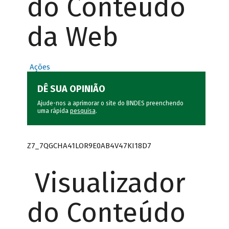
do Conteúdo
da Web
Ações
DÊ SUA OPINIÃO
Ajude-nos a aprimorar o site do BNDES preenchendo
uma rápida
pesquisa
.
Z7_7QGCHA41LOR9E0AB4V47KI18D7
Visualizador
do Conteúdo