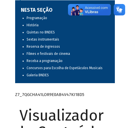
NESTA SEÇÃO
Programação
História
Quintas no BNDES
Sextas instrumentais
Reserva de ingressos
Filmes e festivais de cinema
Receba a programação
Concursos para Escolha de Espetáculos Musicais
Galeria BNDES
Z7_7QGCHA41LOR9E0AB4V47KI18D5
Visualizador