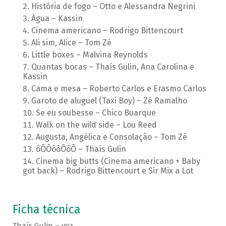
História de fogo – Otto e Alessandra Negrini
Água – Kassin
Cinema americano – Rodrigo Bittencourt
Ali sim, Alice – Tom Zé
Little boxes – Malvina Reynolds
Quantas bocas – Thaís Gulin, Ana Carolina e
Kassin
Cama e mesa – Roberto Carlos e Erasmo Carlos
Garoto de aluguel (Taxi Boy) – Zé Ramalho
Se eu soubesse – Chico Buarque
Walk on the wild side – Lou Reed
Augusta, Angélica e Consolação – Tom Zé
ôÔÔôôÔôÔ – Thaís Gulin
Cinema big butts (Cinema americano + Baby
got back) – Rodrigo Bittencourt e Sir Mix a Lot
Ficha técnica
Thaís Gulin – voz