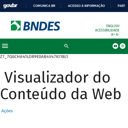
COMUNICA BR
ACESSO À INFORMAÇÃO
PARTI
ENGLISH
ACESSIBILIDADE
A+
A-
Busca
Z7_7QGCHA41LOR9E0AB4V47KI18L1
Visualizador do
Conteúdo da Web
Ações