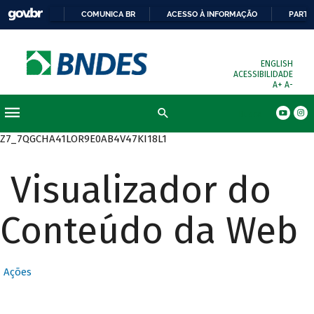
COMUNICA BR
ACESSO À INFORMAÇÃO
PARTI
ENGLISH
ACESSIBILIDADE
A+
A-
Busca
Z7_7QGCHA41LOR9E0AB4V47KI18L1
Visualizador do
Conteúdo da Web
Ações