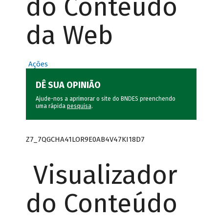
do Conteúdo
da Web
Ações
DÊ SUA OPINIÃO
Ajude-nos a aprimorar o site do BNDES preenchendo
uma rápida
pesquisa
.
Z7_7QGCHA41LOR9E0AB4V47KI18D7
Visualizador
do Conteúdo