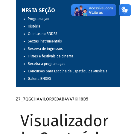
NESTA SEÇÃO
Programação
História
Quintas no BNDES
Sextas instrumentais
Reserva de ingressos
Filmes e festivais de cinema
Receba a programação
Concursos para Escolha de Espetáculos Musicais
Galeria BNDES
Z7_7QGCHA41LOR9E0AB4V47KI18D5
Visualizador