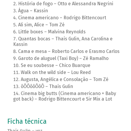
História de fogo – Otto e Alessandra Negrini
Água – Kassin
Cinema americano – Rodrigo Bittencourt
Ali sim, Alice – Tom Zé
Little boxes – Malvina Reynolds
Quantas bocas – Thaís Gulin, Ana Carolina e
Kassin
Cama e mesa – Roberto Carlos e Erasmo Carlos
Garoto de aluguel (Taxi Boy) – Zé Ramalho
Se eu soubesse – Chico Buarque
Walk on the wild side – Lou Reed
Augusta, Angélica e Consolação – Tom Zé
ôÔÔôôÔôÔ – Thaís Gulin
Cinema big butts (Cinema americano + Baby
got back) – Rodrigo Bittencourt e Sir Mix a Lot
Ficha técnica
Thaís Gulin – voz