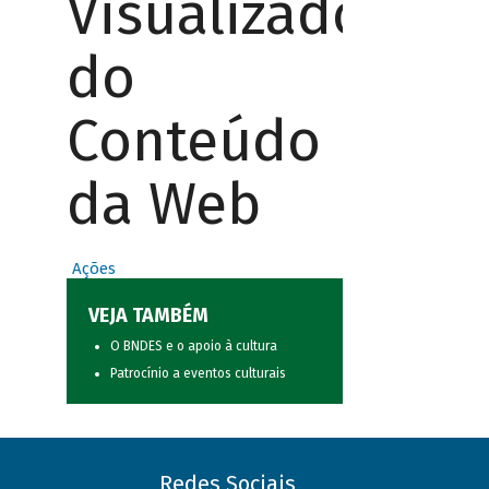
Visualizador
do
Conteúdo
da Web
Ações
VEJA TAMBÉM
O BNDES e o apoio à cultura
Patrocínio a eventos culturais
Redes Sociais