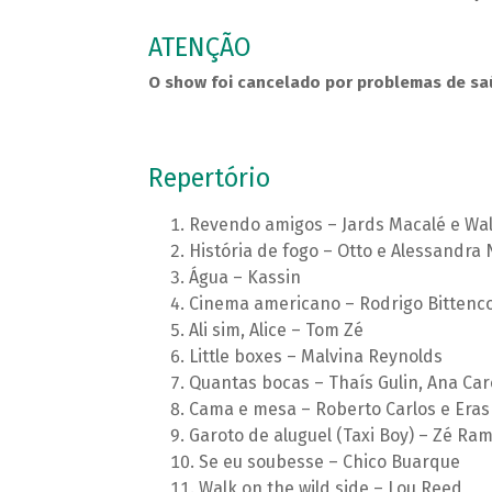
ATENÇÃO
O show foi cancelado por problemas de saú
Repertório
Revendo amigos – Jards Macalé e Wa
História de fogo – Otto e Alessandra 
Água – Kassin
Cinema americano – Rodrigo Bittenc
Ali sim, Alice – Tom Zé
Little boxes – Malvina Reynolds
Quantas bocas – Thaís Gulin, Ana Car
Cama e mesa – Roberto Carlos e Eras
Garoto de aluguel (Taxi Boy) – Zé Ra
Se eu soubesse – Chico Buarque
Walk on the wild side – Lou Reed