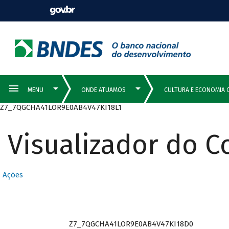
Z7_7QGCHA41LOR9E0AB4V47KI18L1
Visualizador do 
Ações
Z7_7QGCHA41LOR9E0AB4V47KI18D0