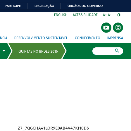
PARTICIPE
LEGISLAÇÃO
ÓRGÃOS DO GOVERNO
⁣
ENGLISH
ACESSIBILIDADE
A+
A-
NCIA
DESENVOLVIMENTO SUSTENTÁVEL
CONHECIMENTO
IMPRENSA
Busca
Z7_7QGCHA41LOR9E0AB4V47KI18D6