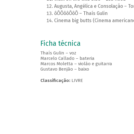
Augusta, Angélica e Consolação – T
ôÔÔôôÔôÔ – Thaís Gulin
Cinema big butts (Cinema americano 
Ficha técnica
Thaís Gulin – voz
Marcelo Callado – bateria
Marcos Moletta – violão e guitarra
Gustavo Benjão – baixo
Classificação:
LIVRE