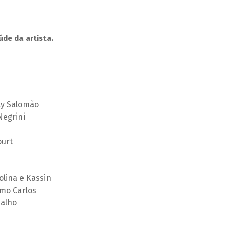
de da artista.
ly Salomão
Negrini
ourt
olina e Kassin
mo Carlos
malho