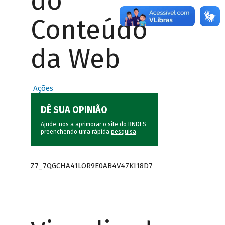
do
Conteúdo
da Web
Ações
DÊ SUA OPINIÃO
Ajude-nos a aprimorar o site do BNDES
preenchendo uma rápida
pesquisa
.
Z7_7QGCHA41LOR9E0AB4V47KI18D7