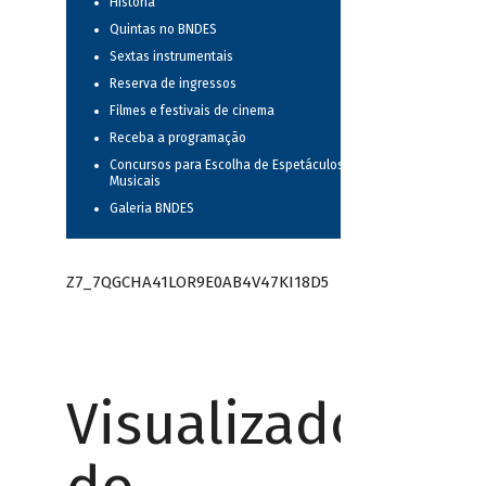
História
Quintas no BNDES
Sextas instrumentais
Reserva de ingressos
Filmes e festivais de cinema
Receba a programação
Concursos para Escolha de Espetáculos
Musicais
Galeria BNDES
Z7_7QGCHA41LOR9E0AB4V47KI18D5
Visualizador