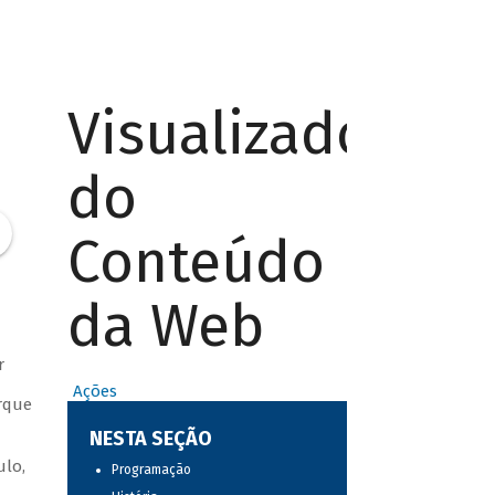
Visualizador
do
Conteúdo
da Web
r
Ações
rque
NESTA SEÇÃO
ulo,
Programação