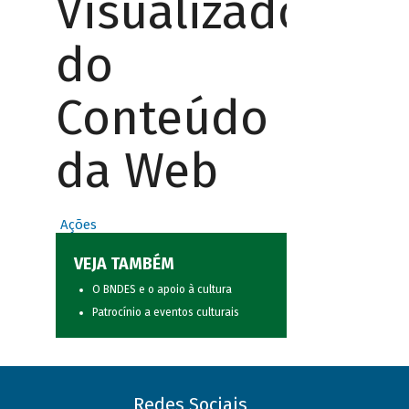
Visualizador
do
Conteúdo
da Web
Ações
VEJA TAMBÉM
O BNDES e o apoio à cultura
Patrocínio a eventos culturais
Redes Sociais