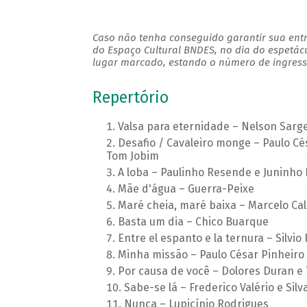
Caso não tenha conseguido garantir sua entr
do Espaço Cultural BNDES, no dia do espetác
lugar marcado, estando o número de ingresso
Repertório
Valsa para eternidade – Nelson Sarge
Desafio / Cavaleiro monge – Paulo C
Tom Jobim
A loba – Paulinho Resende e Juninho 
Mãe d'água – Guerra-Peixe
Maré cheia, maré baixa – Marcelo Cal
Basta um dia – Chico Buarque
Entre el espanto e la ternura – Silvio
Minha missão – Paulo César Pinheiro
Por causa de você – Dolores Duran e
Sabe-se lá – Frederico Valério e Silv
Nunca – Lupicínio Rodrigues