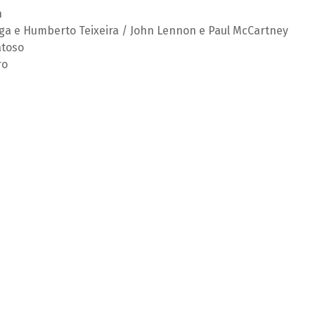
n
aga e Humberto Teixeira / John Lennon e Paul McCartney
atoso
ro