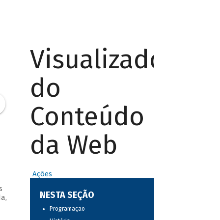
Visualizador
do
Conteúdo
da Web
Ações
s
NESTA SEÇÃO
a,
Programação