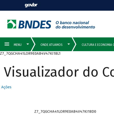
Z7_7QGCHA41LOR9E0AB4V47KI18L1
Visualizador do 
Ações
Z7_7QGCHA41LOR9E0AB4V47KI18D0