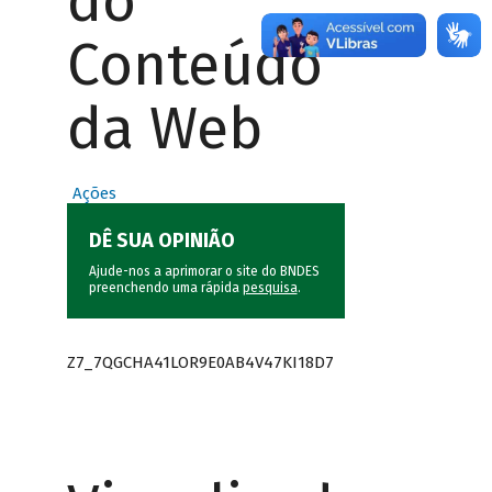
do
Conteúdo
da Web
Ações
DÊ SUA OPINIÃO
Ajude-nos a aprimorar o site do BNDES
preenchendo uma rápida
pesquisa
.
Z7_7QGCHA41LOR9E0AB4V47KI18D7