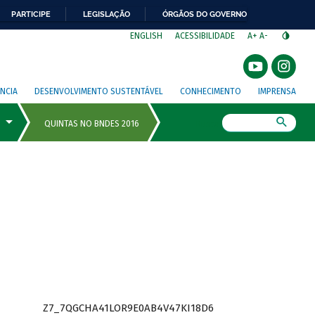
PARTICIPE
LEGISLAÇÃO
ÓRGÃOS DO GOVERNO
⁣
ENGLISH
ACESSIBILIDADE
A+
A-
NCIA
DESENVOLVIMENTO SUSTENTÁVEL
CONHECIMENTO
IMPRENSA
Busca
Z7_7QGCHA41LOR9E0AB4V47KI18D6