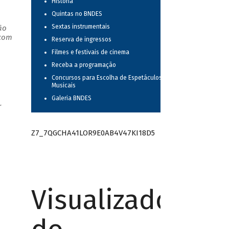
História
Quintas no BNDES
Sextas instrumentais
ão
 com
Reserva de ingressos
Filmes e festivais de cinema
Receba a programação
Concursos para Escolha de Espetáculos
Musicais
Galeria BNDES
r
Z7_7QGCHA41LOR9E0AB4V47KI18D5
Visualizador