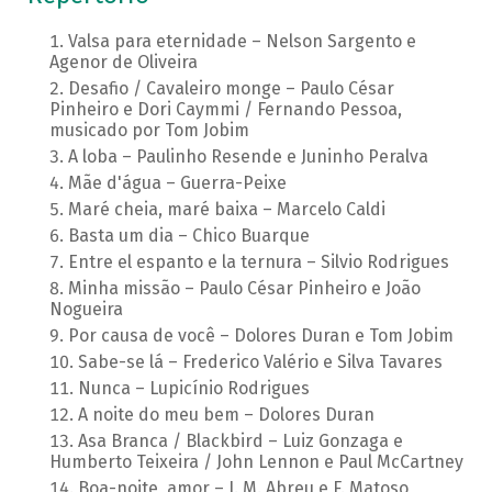
Valsa para eternidade – Nelson Sargento e
Agenor de Oliveira
Desafio / Cavaleiro monge – Paulo César
Pinheiro e Dori Caymmi / Fernando Pessoa,
musicado por Tom Jobim
A loba – Paulinho Resende e Juninho Peralva
Mãe d'água – Guerra-Peixe
Maré cheia, maré baixa – Marcelo Caldi
Basta um dia – Chico Buarque
Entre el espanto e la ternura – Silvio Rodrigues
Minha missão – Paulo César Pinheiro e João
Nogueira
Por causa de você – Dolores Duran e Tom Jobim
Sabe-se lá – Frederico Valério e Silva Tavares
Nunca – Lupicínio Rodrigues
A noite do meu bem – Dolores Duran
Asa Branca / Blackbird – Luiz Gonzaga e
Humberto Teixeira / John Lennon e Paul McCartney
Boa-noite, amor – J. M. Abreu e F. Matoso