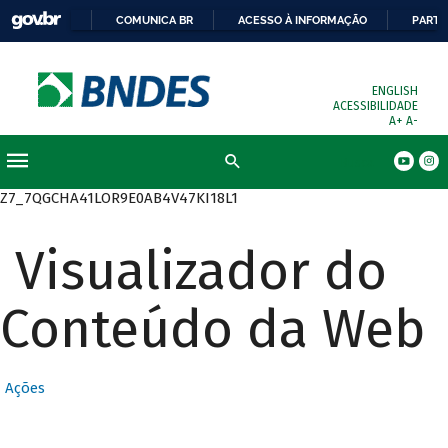
COMUNICA BR
ACESSO À INFORMAÇÃO
PARTI
ENGLISH
ACESSIBILIDADE
A+
A-
Busca
Z7_7QGCHA41LOR9E0AB4V47KI18L1
Visualizador do
Conteúdo da Web
Ações