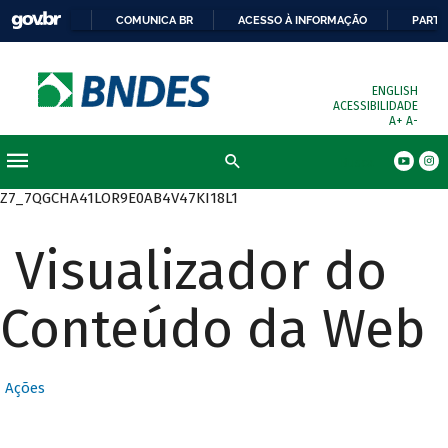
COMUNICA BR
ACESSO À INFORMAÇÃO
PARTI
ENGLISH
ACESSIBILIDADE
A+
A-
Busca
Z7_7QGCHA41LOR9E0AB4V47KI18L1
Visualizador do
Conteúdo da Web
Ações