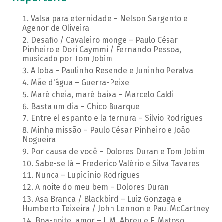
Valsa para eternidade – Nelson Sargento e
Agenor de Oliveira
Desafio / Cavaleiro monge – Paulo César
Pinheiro e Dori Caymmi / Fernando Pessoa,
musicado por Tom Jobim
A loba – Paulinho Resende e Juninho Peralva
Mãe d'água – Guerra-Peixe
Maré cheia, maré baixa – Marcelo Caldi
Basta um dia – Chico Buarque
Entre el espanto e la ternura – Silvio Rodrigues
Minha missão – Paulo César Pinheiro e João
Nogueira
Por causa de você – Dolores Duran e Tom Jobim
Sabe-se lá – Frederico Valério e Silva Tavares
Nunca – Lupicínio Rodrigues
A noite do meu bem – Dolores Duran
Asa Branca / Blackbird – Luiz Gonzaga e
Humberto Teixeira / John Lennon e Paul McCartney
Boa-noite, amor – J. M. Abreu e F. Matoso