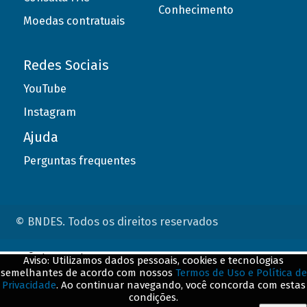
Conhecimento
Moedas contratuais
Redes Sociais
YouTube
Instagram
Ajuda
Perguntas frequentes
© BNDES. Todos os direitos reservados
ConteÃºdo complementar
Aviso: Utilizamos dados pessoais, cookies e tecnologias
semelhantes de acordo com nossos
Termos de Uso e Política de
${title}
${badge}
Privacidade
. Ao continuar navegando, você concorda com estas
condições.
${loading}