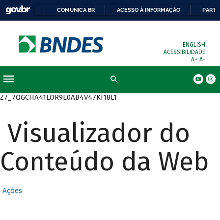
COMUNICA BR
ACESSO À INFORMAÇÃO
PARTI
ENGLISH
ACESSIBILIDADE
A+
A-
Busca
Z7_7QGCHA41LOR9E0AB4V47KI18L1
Visualizador do
Conteúdo da Web
Ações