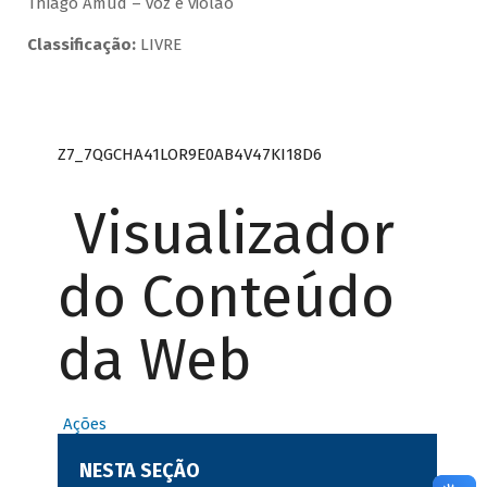
Thiago Amud – voz e violão
Classificação:
LIVRE
Z7_7QGCHA41LOR9E0AB4V47KI18D6
Visualizador
do Conteúdo
da Web
Ações
NESTA SEÇÃO