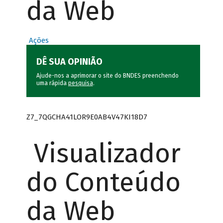
da Web
Ações
DÊ SUA OPINIÃO
Ajude-nos a aprimorar o site do BNDES preenchendo
uma rápida
pesquisa
.
Z7_7QGCHA41LOR9E0AB4V47KI18D7
Visualizador
do Conteúdo
da Web