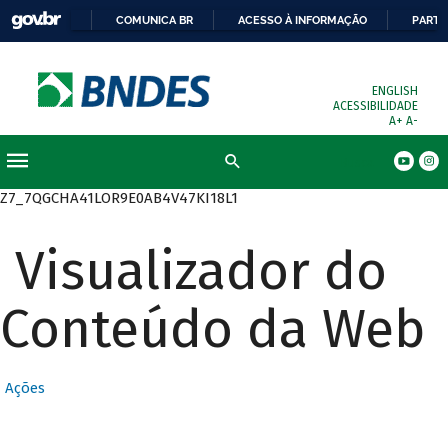
COMUNICA BR
ACESSO À INFORMAÇÃO
PARTI
ENGLISH
ACESSIBILIDADE
A+
A-
Busca
Z7_7QGCHA41LOR9E0AB4V47KI18L1
Visualizador do
Conteúdo da Web
Ações