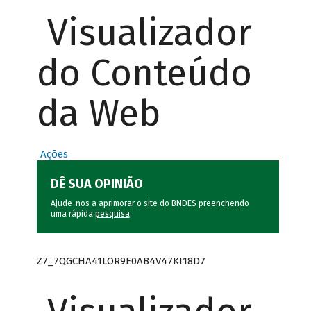
Visualizador
do Conteúdo
da Web
Ações
DÊ SUA OPINIÃO
Ajude-nos a aprimorar o site do BNDES preenchendo
uma rápida
pesquisa
.
Z7_7QGCHA41LOR9E0AB4V47KI18D7