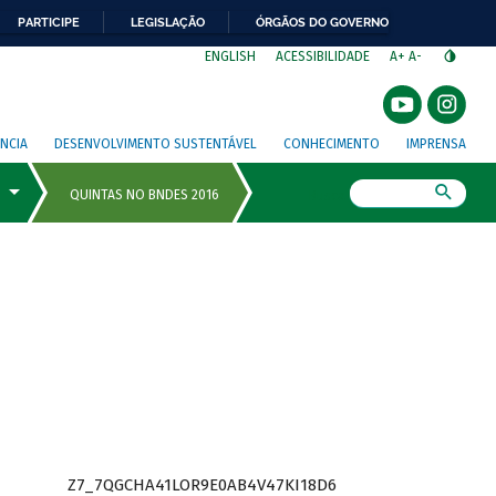
PARTICIPE
LEGISLAÇÃO
ÓRGÃOS DO GOVERNO
⁣
ENGLISH
ACESSIBILIDADE
A+
A-
NCIA
DESENVOLVIMENTO SUSTENTÁVEL
CONHECIMENTO
IMPRENSA
Busca
Z7_7QGCHA41LOR9E0AB4V47KI18D6