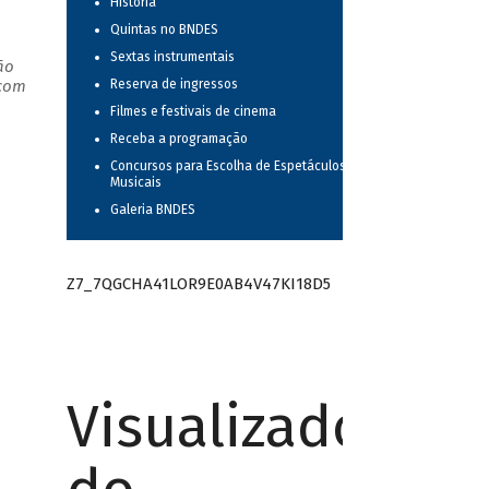
História
Quintas no BNDES
Sextas instrumentais
ão
 com
Reserva de ingressos
Filmes e festivais de cinema
Receba a programação
Concursos para Escolha de Espetáculos
Musicais
Galeria BNDES
Z7_7QGCHA41LOR9E0AB4V47KI18D5
Visualizador