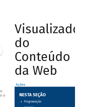
Visualizador
do
Conteúdo
da Web
Ações
os
NESTA SEÇÃO
o o
Programação