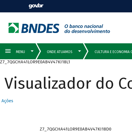
Z7_7QGCHA41LOR9E0AB4V47KI18L1
Visualizador do 
Ações
Z7_7QGCHA41LOR9E0AB4V47KI18D0