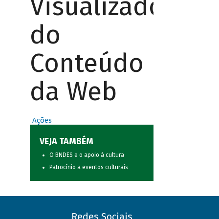
Visualizador
do
Conteúdo
da Web
Ações
VEJA TAMBÉM
O BNDES e o apoio à cultura
Patrocínio a eventos culturais
Redes Sociais