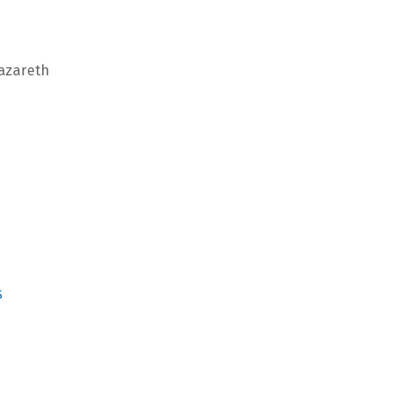
azareth
S