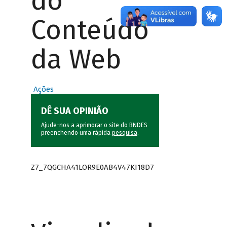
do
Conteúdo
da Web
Ações
DÊ SUA OPINIÃO
Ajude-nos a aprimorar o site do BNDES
preenchendo uma rápida
pesquisa
.
Z7_7QGCHA41LOR9E0AB4V47KI18D7