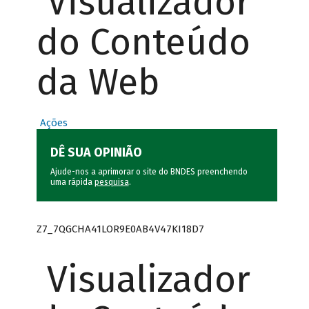
Visualizador
do Conteúdo
da Web
Ações
DÊ SUA OPINIÃO
Ajude-nos a aprimorar o site do BNDES preenchendo
uma rápida
pesquisa
.
Z7_7QGCHA41LOR9E0AB4V47KI18D7
Visualizador