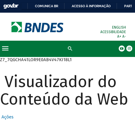
COMUNICA BR
ACESSO À INFORMAÇÃO
PARTI
ENGLISH
ACESSIBILIDADE
A+
A-
Busca
Z7_7QGCHA41LOR9E0AB4V47KI18L1
Visualizador do
Conteúdo da Web
Ações