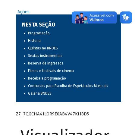
Ações
NESTA SEÇÃO
Programação
História
Quintas no BNDES
Sextas instrumentais
Reserva de ingressos
Filmes e festivais de cinema
Receba a programação
Concursos para Escolha de Espetáculos Musicais
Galeria BNDES
Z7_7QGCHA41LOR9E0AB4V47KI18D5