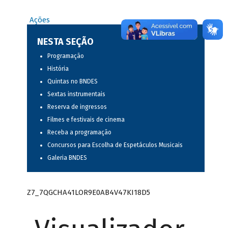
Ações
NESTA SEÇÃO
Programação
História
Quintas no BNDES
Sextas instrumentais
Reserva de ingressos
Filmes e festivais de cinema
Receba a programação
Concursos para Escolha de Espetáculos Musicais
Galeria BNDES
Z7_7QGCHA41LOR9E0AB4V47KI18D5