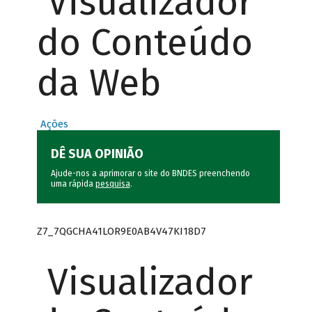
Visualizador
do Conteúdo
da Web
Ações
DÊ SUA OPINIÃO
Ajude-nos a aprimorar o site do BNDES preenchendo
uma rápida
pesquisa
.
Z7_7QGCHA41LOR9E0AB4V47KI18D7
Visualizador