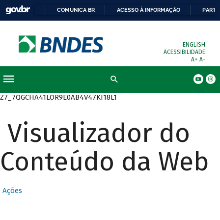
COMUNICA BR
ACESSO À INFORMAÇÃO
PARTI
ENGLISH
ACESSIBILIDADE
A+
A-
Busca
Z7_7QGCHA41LOR9E0AB4V47KI18L1
Visualizador do
Conteúdo da Web
Ações