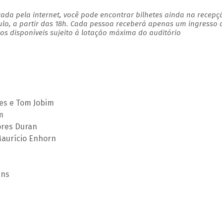
ada pela internet, você pode encontrar bilhetes ainda na recepç
ulo, a partir das 18h. Cada pessoa receberá apenas um ingresso
s disponíveis sujeito à lotação máxima do auditório
es e Tom Jobim
m
ores Duran
 Maurício Enhorn
ins