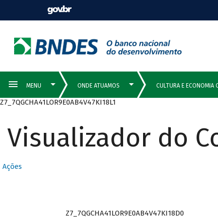
Z7_7QGCHA41LOR9E0AB4V47KI18L1
Visualizador do 
Ações
Z7_7QGCHA41LOR9E0AB4V47KI18D0