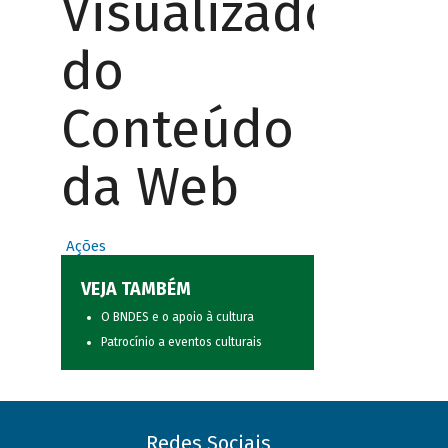
Visualizador
do
Conteúdo
da Web
Ações
VEJA TAMBÉM
O BNDES e o apoio à cultura
Patrocínio a eventos culturais
Redes Sociais