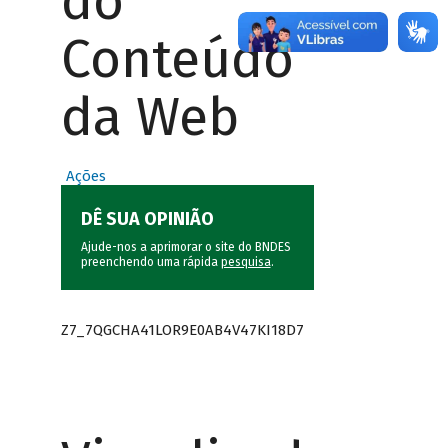
do
Conteúdo
da Web
Ações
DÊ SUA OPINIÃO
Ajude-nos a aprimorar o site do BNDES
preenchendo uma rápida
pesquisa
.
Z7_7QGCHA41LOR9E0AB4V47KI18D7