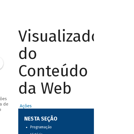
Visualizador
do
Conteúdo
da Web
ções
a de
Ações
o
NESTA SEÇÃO
Programação