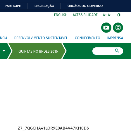
PARTICIPE
LEGISLAÇÃO
ÓRGÃOS DO GOVERNO
⁣
ENGLISH
ACESSIBILIDADE
A+
A-
NCIA
DESENVOLVIMENTO SUSTENTÁVEL
CONHECIMENTO
IMPRENSA
Busca
Z7_7QGCHA41LOR9E0AB4V47KI18D6