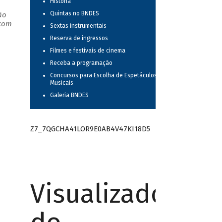
História
Quintas no BNDES
ão
 com
Sextas instrumentais
Reserva de ingressos
Filmes e festivais de cinema
Receba a programação
Concursos para Escolha de Espetáculos
Musicais
Galeria BNDES
Z7_7QGCHA41LOR9E0AB4V47KI18D5
Visualizador