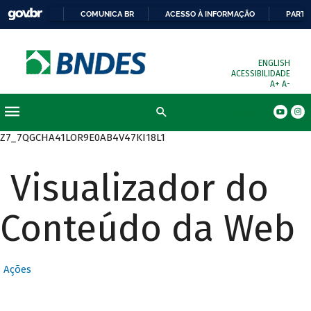
COMUNICA BR
ACESSO À INFORMAÇÃO
PARTI
ENGLISH
ACESSIBILIDADE
A+
A-
Busca
Z7_7QGCHA41LOR9E0AB4V47KI18L1
Visualizador do
Conteúdo da Web
Ações