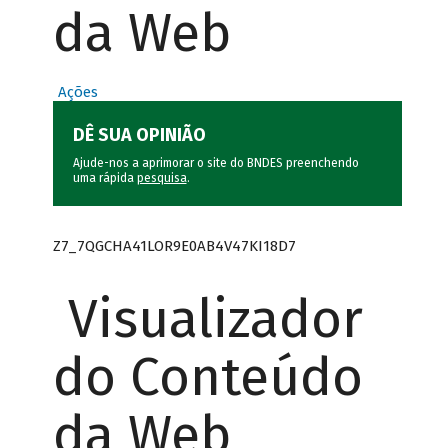
da Web
Ações
DÊ SUA OPINIÃO
Ajude-nos a aprimorar o site do BNDES preenchendo
uma rápida
pesquisa
.
Z7_7QGCHA41LOR9E0AB4V47KI18D7
Visualizador
do Conteúdo
da Web