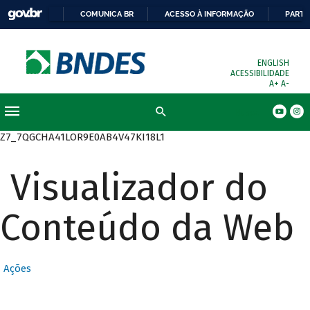
COMUNICA BR
ACESSO À INFORMAÇÃO
PARTI
ENGLISH
ACESSIBILIDADE
A+
A-
Busca
Z7_7QGCHA41LOR9E0AB4V47KI18L1
Visualizador do
Conteúdo da Web
Ações