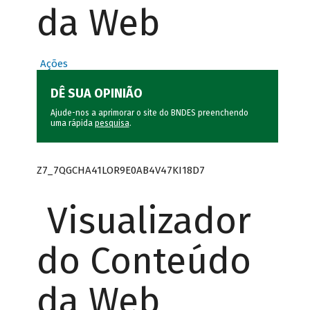
da Web
Ações
DÊ SUA OPINIÃO
Ajude-nos a aprimorar o site do BNDES preenchendo
uma rápida
pesquisa
.
Z7_7QGCHA41LOR9E0AB4V47KI18D7
Visualizador
do Conteúdo
da Web