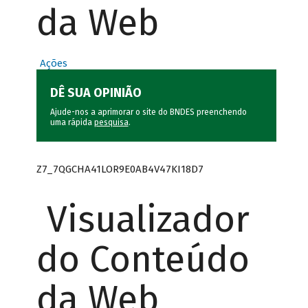
da Web
Ações
DÊ SUA OPINIÃO
Ajude-nos a aprimorar o site do BNDES preenchendo
uma rápida
pesquisa
.
Z7_7QGCHA41LOR9E0AB4V47KI18D7
Visualizador
do Conteúdo
da Web