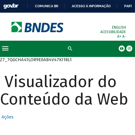
COMUNICA BR
ACESSO À INFORMAÇÃO
PARTI
ENGLISH
ACESSIBILIDADE
A+
A-
Busca
Z7_7QGCHA41LOR9E0AB4V47KI18L1
Visualizador do
Conteúdo da Web
Ações