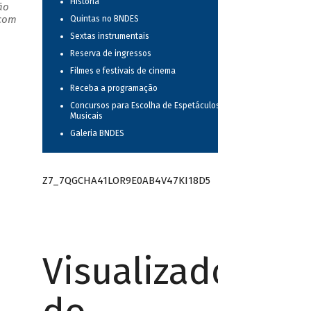
História
ão
 com
Quintas no BNDES
Sextas instrumentais
Reserva de ingressos
Filmes e festivais de cinema
Receba a programação
Concursos para Escolha de Espetáculos
Musicais
Galeria BNDES
Z7_7QGCHA41LOR9E0AB4V47KI18D5
Visualizador