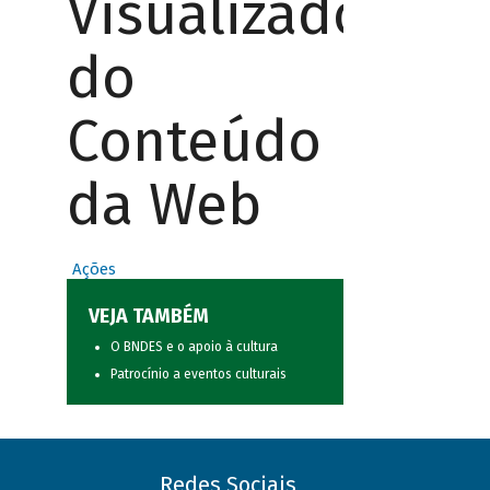
Visualizador
do
Conteúdo
da Web
Ações
VEJA TAMBÉM
O BNDES e o apoio à cultura
Patrocínio a eventos culturais
Redes Sociais