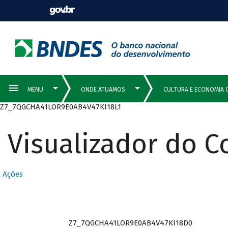
Z7_7QGCHA41LOR9E0AB4V47KI18L1
Visualizador do 
Ações
Z7_7QGCHA41LOR9E0AB4V47KI18D0