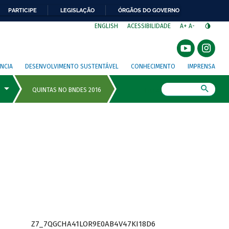
PARTICIPE
LEGISLAÇÃO
ÓRGÃOS DO GOVERNO
⁣
ENGLISH
ACESSIBILIDADE
A+
A-
NCIA
DESENVOLVIMENTO SUSTENTÁVEL
CONHECIMENTO
IMPRENSA
Busca
Z7_7QGCHA41LOR9E0AB4V47KI18D6