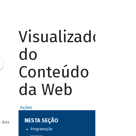
Visualizador
do
Conteúdo
da Web
Ações
NESTA SEÇÃO
s das
Programação