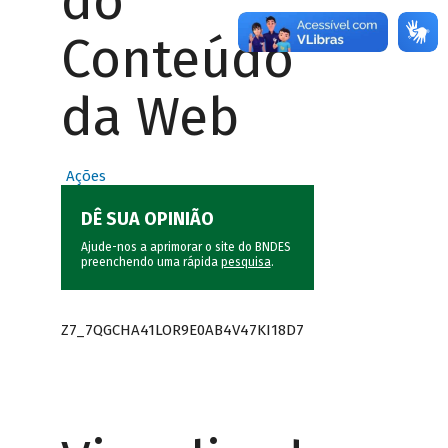
do
Conteúdo
da Web
Ações
DÊ SUA OPINIÃO
Ajude-nos a aprimorar o site do BNDES
preenchendo uma rápida
pesquisa
.
Z7_7QGCHA41LOR9E0AB4V47KI18D7