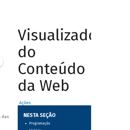
Visualizador
do
Conteúdo
da Web
Ações
NESTA SEÇÃO
s das
Programação