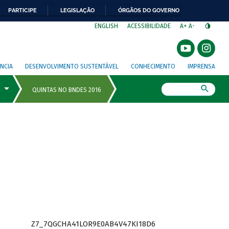
PARTICIPE
LEGISLAÇÃO
ÓRGÃOS DO GOVERNO
⁣
ENGLISH
ACESSIBILIDADE
A+
A-
NCIA
DESENVOLVIMENTO SUSTENTÁVEL
CONHECIMENTO
IMPRENSA
Busca
Z7_7QGCHA41LOR9E0AB4V47KI18D6