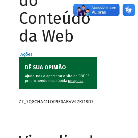
do
Conteúdo
da Web
Ações
DÊ SUA OPINIÃO
Ajude-nos a aprimorar o site do BNDES
preenchendo uma rápida
pesquisa
.
Z7_7QGCHA41LOR9E0AB4V47KI18D7