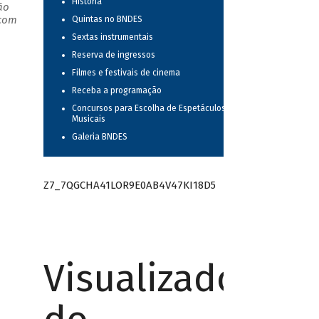
História
ão
 com
Quintas no BNDES
Sextas instrumentais
Reserva de ingressos
Filmes e festivais de cinema
Receba a programação
Concursos para Escolha de Espetáculos
Musicais
Galeria BNDES
Z7_7QGCHA41LOR9E0AB4V47KI18D5
Visualizador