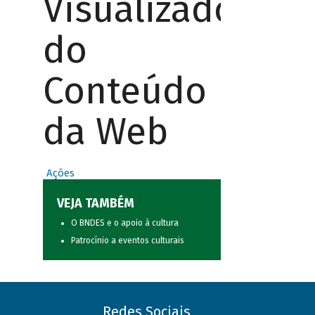
Visualizador
do
Conteúdo
da Web
Ações
VEJA TAMBÉM
O BNDES e o apoio à cultura
Patrocínio a eventos culturais
Redes Sociais