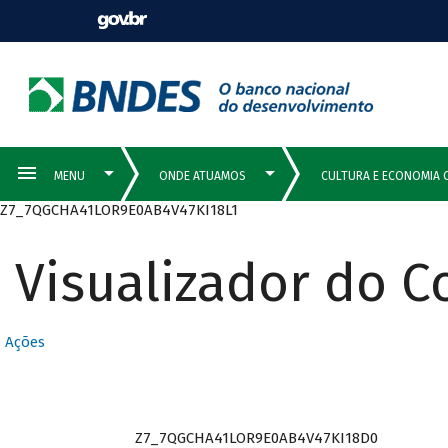
Z7_7QGCHA41LOR9E0AB4V47KI18L1
Visualizador do 
Ações
Z7_7QGCHA41LOR9E0AB4V47KI18D0