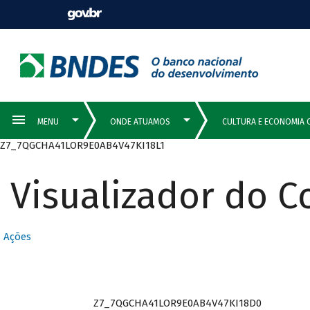
Z7_7QGCHA41LOR9E0AB4V47KI18L1
Visualizador do 
Ações
Z7_7QGCHA41LOR9E0AB4V47KI18D0