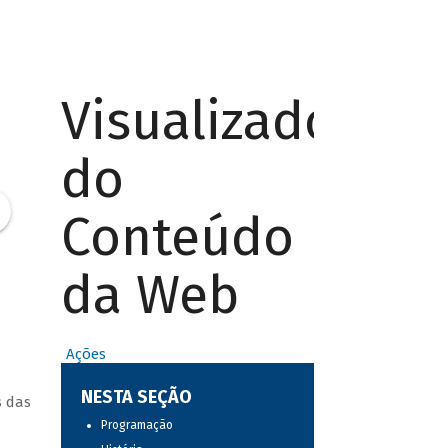
Visualizador
do
Conteúdo
da Web
Ações
NESTA SEÇÃO
s das
Programação