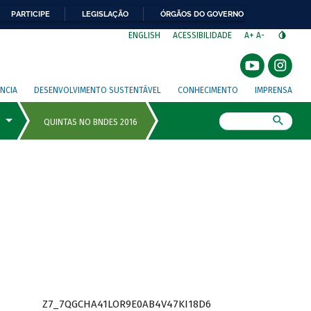
PARTICIPE
LEGISLAÇÃO
ÓRGÃOS DO GOVERNO
⁣
ENGLISH
ACESSIBILIDADE
A+
A-
NCIA
DESENVOLVIMENTO SUSTENTÁVEL
CONHECIMENTO
IMPRENSA
Busca
Z7_7QGCHA41LOR9E0AB4V47KI18D6