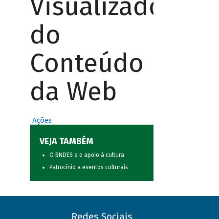
Visualizador
do
Conteúdo
da Web
Ações
VEJA TAMBÉM
O BNDES e o apoio à cultura
Patrocínio a eventos culturais
Redes Sociais