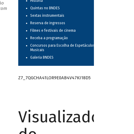
História
ão
 com
Quintas no BNDES
Sextas instrumentais
Reserva de ingressos
Filmes e festivais de cinema
Receba a programação
Concursos para Escolha de Espetáculos
Musicais
Galeria BNDES
Z7_7QGCHA41LOR9E0AB4V47KI18D5
Visualizador