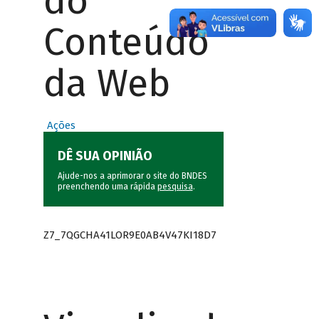
do
Conteúdo
da Web
Ações
DÊ SUA OPINIÃO
Ajude-nos a aprimorar o site do BNDES
preenchendo uma rápida
pesquisa
.
Z7_7QGCHA41LOR9E0AB4V47KI18D7