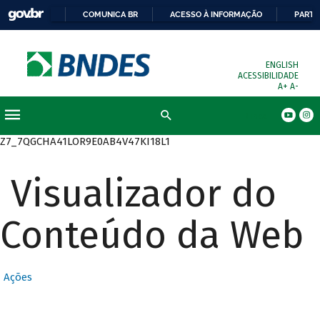
COMUNICA BR
ACESSO À INFORMAÇÃO
PARTI
ENGLISH
ACESSIBILIDADE
A+
A-
Busca
Z7_7QGCHA41LOR9E0AB4V47KI18L1
Visualizador do
Conteúdo da Web
Ações