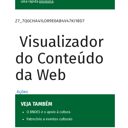
uma rápida
pesquisa
.
Z7_7QGCHA41LOR9E0AB4V47KI18D7
Visualizador
do Conteúdo
da Web
Ações
VEJA TAMBÉM
O BNDES e o apoio à cultura
Patrocínio a eventos culturais