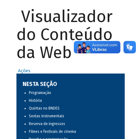
Visualizador
do Conteúdo
da Web
Ações
NESTA SEÇÃO
Programação
História
Quintas no BNDES
Sextas instrumentais
Reserva de ingressos
Filmes e festivais de cinema