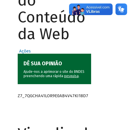
do
Conteúdo
da Web
Ações
DÊ SUA OPINIÃO
Ajude-nos a aprimorar o site do BNDES
preenchendo uma rápida
pesquisa
.
Z7_7QGCHA41LOR9E0AB4V47KI18D7