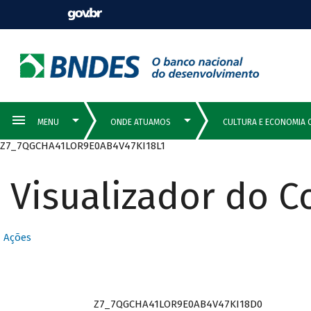
Z7_7QGCHA41LOR9E0AB4V47KI18L1
Visualizador do 
Ações
Z7_7QGCHA41LOR9E0AB4V47KI18D0