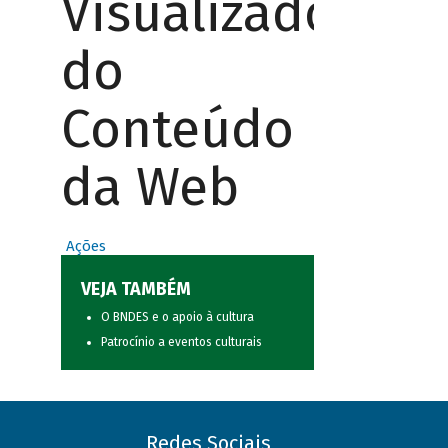
Visualizador
do
Conteúdo
da Web
Ações
VEJA TAMBÉM
O BNDES e o apoio à cultura
Patrocínio a eventos culturais
Redes Sociais