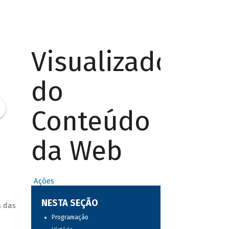
Visualizador
do
Conteúdo
da Web
Ações
NESTA SEÇÃO
s das
Programação