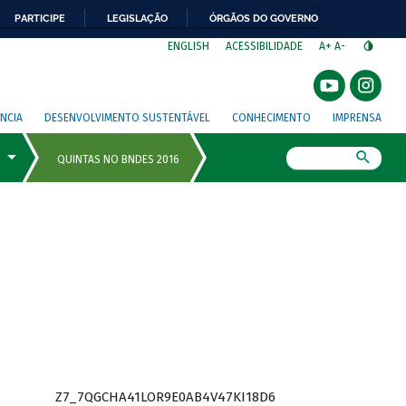
PARTICIPE
LEGISLAÇÃO
ÓRGÃOS DO GOVERNO
⁣
ENGLISH
ACESSIBILIDADE
A+
A-
NCIA
DESENVOLVIMENTO SUSTENTÁVEL
CONHECIMENTO
IMPRENSA
Busca
Z7_7QGCHA41LOR9E0AB4V47KI18D6