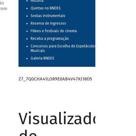
História
ão
 com
Quintas no BNDES
Sextas instrumentais
Reserva de ingressos
Filmes e festivais de cinema
Receba a programação
Concursos para Escolha de Espetáculos
Musicais
Galeria BNDES
Z7_7QGCHA41LOR9E0AB4V47KI18D5
Visualizador