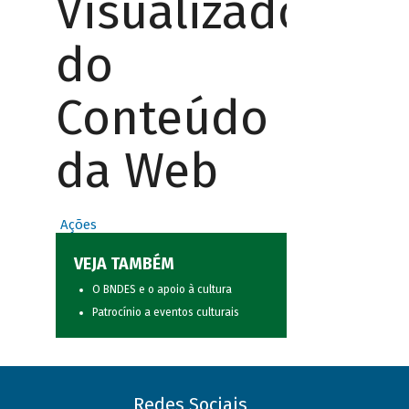
Visualizador
do
Conteúdo
da Web
Ações
VEJA TAMBÉM
O BNDES e o apoio à cultura
Patrocínio a eventos culturais
Redes Sociais