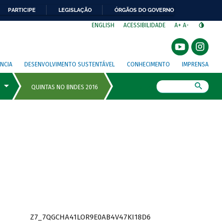
PARTICIPE
LEGISLAÇÃO
ÓRGÃOS DO GOVERNO
⁣
ENGLISH
ACESSIBILIDADE
A+
A-
NCIA
DESENVOLVIMENTO SUSTENTÁVEL
CONHECIMENTO
IMPRENSA
Busca
Z7_7QGCHA41LOR9E0AB4V47KI18D6