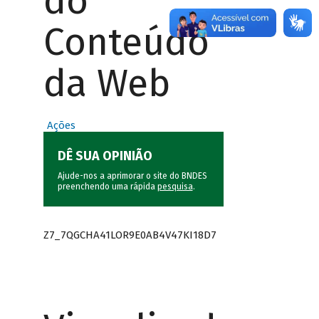
do
Conteúdo
da Web
Ações
DÊ SUA OPINIÃO
Ajude-nos a aprimorar o site do BNDES
preenchendo uma rápida
pesquisa
.
Z7_7QGCHA41LOR9E0AB4V47KI18D7