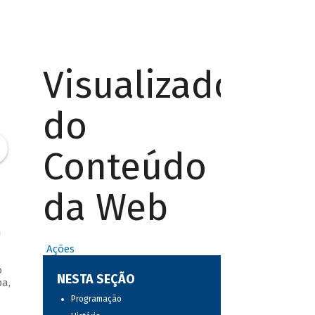
Visualizador
do
Conteúdo
da Web
m
Ações
o
NESTA SEÇÃO
pa,
Programação