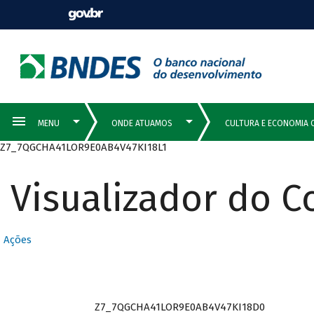
Z7_7QGCHA41LOR9E0AB4V47KI18L1
Visualizador do 
Ações
Z7_7QGCHA41LOR9E0AB4V47KI18D0