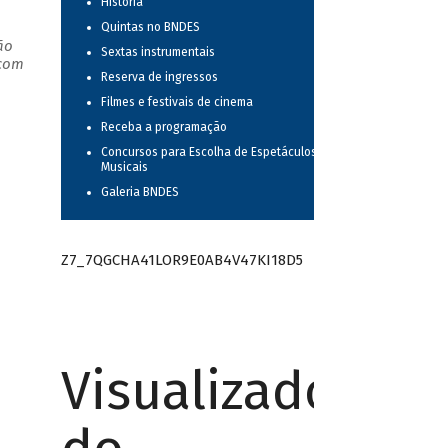
História
Quintas no BNDES
ão
Sextas instrumentais
 com
Reserva de ingressos
Filmes e festivais de cinema
Receba a programação
Concursos para Escolha de Espetáculos
Musicais
Galeria BNDES
Z7_7QGCHA41LOR9E0AB4V47KI18D5
Visualizador