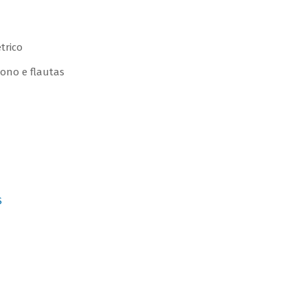
trico
tono e flautas
S