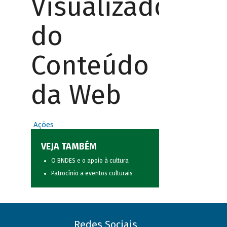
Visualizador
do
Conteúdo
da Web
Ações
VEJA TAMBÉM
O BNDES e o apoio à cultura
Patrocínio a eventos culturais
Redes Sociais