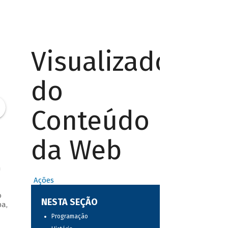
Visualizador
do
Conteúdo
da Web
m
Ações
o
NESTA SEÇÃO
pa,
Programação