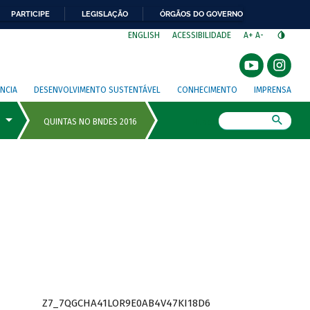
PARTICIPE
LEGISLAÇÃO
ÓRGÃOS DO GOVERNO
⁣
ENGLISH
ACESSIBILIDADE
A+
A-
NCIA
DESENVOLVIMENTO SUSTENTÁVEL
CONHECIMENTO
IMPRENSA
Busca
Z7_7QGCHA41LOR9E0AB4V47KI18D6