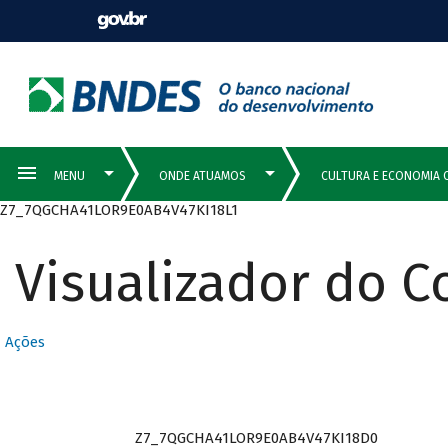
Z7_7QGCHA41LOR9E0AB4V47KI18L1
Visualizador do 
Ações
Z7_7QGCHA41LOR9E0AB4V47KI18D0