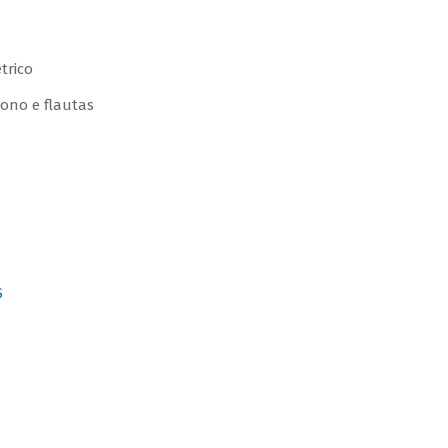
trico
tono e flautas
S