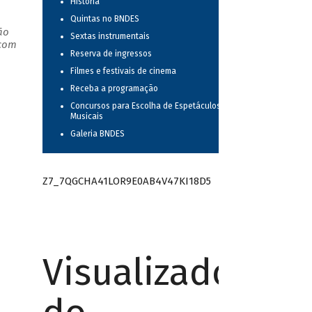
História
Quintas no BNDES
ão
Sextas instrumentais
 com
Reserva de ingressos
Filmes e festivais de cinema
Receba a programação
Concursos para Escolha de Espetáculos
Musicais
Galeria BNDES
Z7_7QGCHA41LOR9E0AB4V47KI18D5
Visualizador