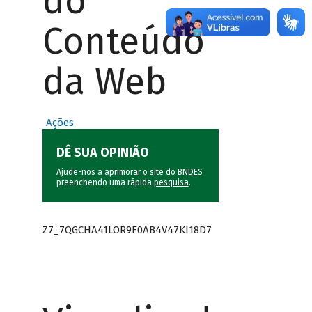
do
Conteúdo
da Web
Ações
DÊ SUA OPINIÃO
Ajude-nos a aprimorar o site do BNDES
preenchendo uma rápida
pesquisa
.
Z7_7QGCHA41LOR9E0AB4V47KI18D7