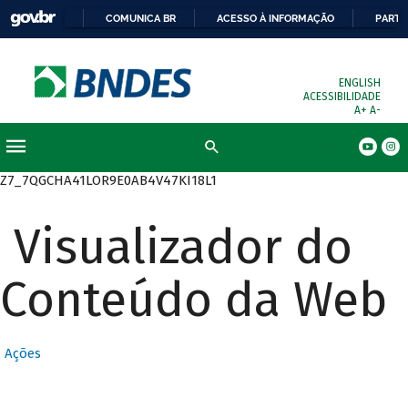
COMUNICA BR
ACESSO À INFORMAÇÃO
PARTI
ENGLISH
ACESSIBILIDADE
A+
A-
Busca
Z7_7QGCHA41LOR9E0AB4V47KI18L1
Visualizador do
Conteúdo da Web
Ações