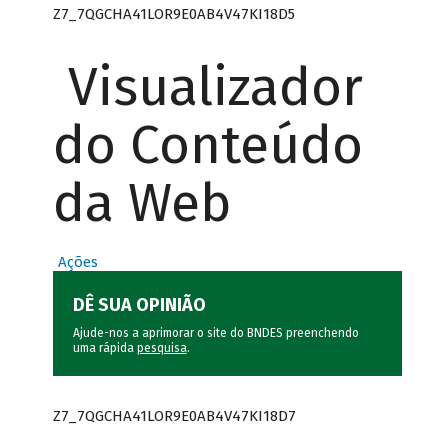
Z7_7QGCHA41LOR9E0AB4V47KI18D5
Visualizador
do Conteúdo
da Web
Ações
DÊ SUA OPINIÃO
Ajude-nos a aprimorar o site do BNDES preenchendo
uma rápida
pesquisa
.
Z7_7QGCHA41LOR9E0AB4V47KI18D7