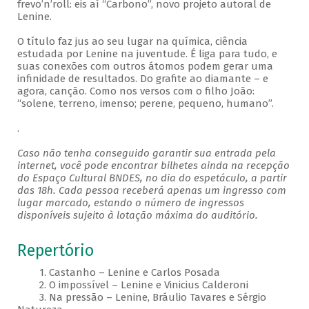
frevo’n’roll: eis aí “Carbono”, novo projeto autoral de
Lenine.
O título faz jus ao seu lugar na química, ciência
estudada por Lenine na juventude. É liga para tudo, e
suas conexões com outros átomos podem gerar uma
infinidade de resultados. Do grafite ao diamante – e
agora, canção. Como nos versos com o filho João:
“solene, terreno, imenso; perene, pequeno, humano”.
.
Caso não tenha conseguido garantir sua entrada pela
internet, você pode encontrar bilhetes ainda na recepção
do Espaço Cultural BNDES, no dia do espetáculo, a partir
das 18h. Cada pessoa receberá apenas um ingresso com
lugar marcado, estando o número de ingressos
disponíveis sujeito à lotação máxima do auditório.
Repertório
1. Castanho – Lenine e Carlos Posada
2. O impossível – Lenine e Vinicius Calderoni
3. Na pressão – Lenine, Bráulio Tavares e Sérgio