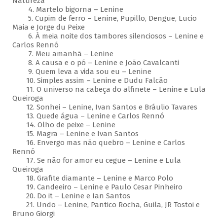
Natureza
4. Martelo bigorna – Lenine
5. Cupim de ferro – Lenine, Pupillo, Dengue, Lucio
Maia e Jorge du Peixe
6. À meia noite dos tambores silenciosos – Lenine e
Carlos Rennó
7. Meu amanhã – Lenine
8. A causa e o pó – Lenine e João Cavalcanti
9. Quem leva a vida sou eu – Lenine
10. Simples assim – Lenine e Dudu Falcão
11. O universo na cabeça do alfinete – Lenine e Lula
Queiroga
12. Sonhei – Lenine, Ivan Santos e Bráulio Tavares
13. Quede água – Lenine e Carlos Rennó
14. Olho de peixe – Lenine
15. Magra – Lenine e Ivan Santos
16. Envergo mas não quebro – Lenine e Carlos
Rennó
17. Se não for amor eu cegue – Lenine e Lula
Queiroga
18. Grafite diamante – Lenine e Marco Polo
19. Candeeiro – Lenine e Paulo Cesar Pinheiro
20. Do it – Lenine e Ian Santos
21. Undo – Lenine, Pantico Rocha, Guila, JR Tostoi e
Bruno Giorgi