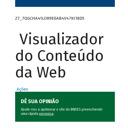
Z7_7QGCHA41LOR9E0AB4V47KI18D5
Visualizador
do Conteúdo
da Web
Ações
DÊ SUA OPINIÃO
Ajude-nos a aprimorar o site do BNDES preenchendo
uma rápida
pesquisa
.