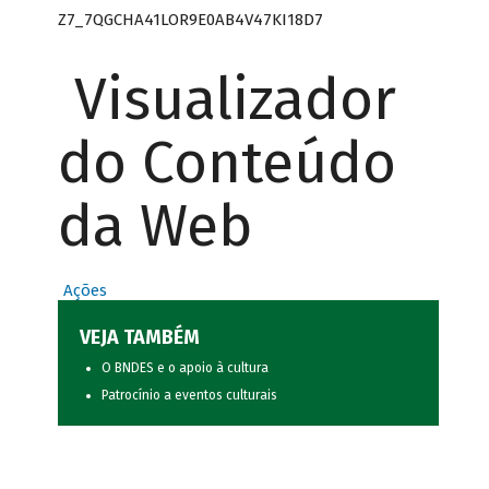
Z7_7QGCHA41LOR9E0AB4V47KI18D7
Visualizador
do Conteúdo
da Web
Ações
VEJA TAMBÉM
O BNDES e o apoio à cultura
Patrocínio a eventos culturais