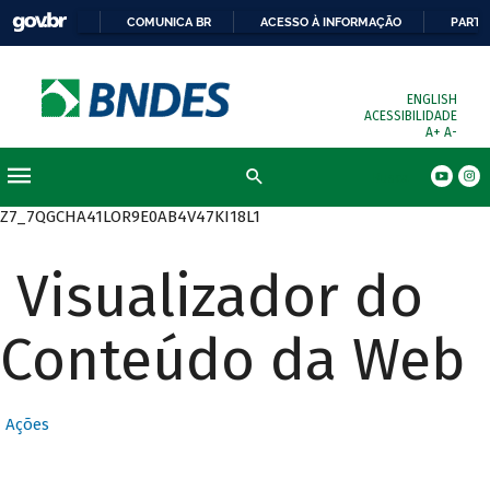
COMUNICA BR
ACESSO À INFORMAÇÃO
PARTI
ENGLISH
ACESSIBILIDADE
A+
A-
Busca
Z7_7QGCHA41LOR9E0AB4V47KI18L1
Visualizador do
Conteúdo da Web
Ações